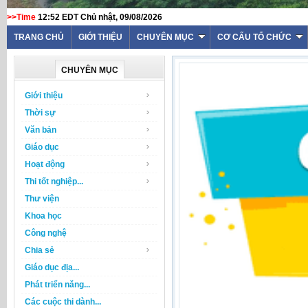
>>Time
12:52 EDT Chủ nhật, 09/08/2026
TRANG CHỦ
GIỚI THIỆU
CHUYÊN MỤC
CƠ CẤU TỔ CHỨC
CHUYÊN MỤC
Giới thiệu
Thời sự
Văn bản
Giáo dục
Hoạt động
Thi tốt nghiệp...
Thư viện
Khoa học
Công nghệ
Chia sẻ
Giáo dục địa...
Phát triển năng...
Các cuộc thi dành...