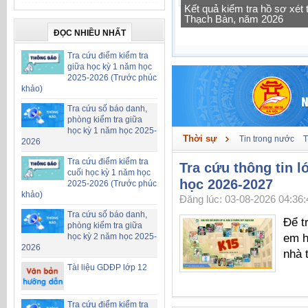
Tra cứu thông tin lớp học 
ĐỌC NHIỀU NHẤT
Tra cứu điểm kiểm tra
giữa học kỳ 1 năm học
2025-2026 (Trước phúc
khảo)
Tra cứu số báo danh,
phòng kiểm tra giữa
học kỳ 1 năm học 2025-
Thời sự
Tin trong nước
T
2026
Tra cứu điểm kiểm tra
Tra cứu thông tin 
cuối học kỳ 1 năm học
học 2026-2027
2025-2026 (Trước phúc
khảo)
Đăng lúc: 03-08-2026 04:36:
Tra cứu số báo danh,
Để t
phòng kiểm tra giữa
học kỳ 2 năm học 2025-
em h
2026
nhà 
Tài liệu GDĐP lớp 12
Tra cứu điểm kiểm tra