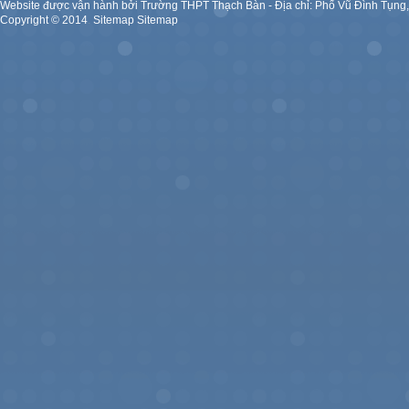
Website được vận hành bởi Trường THPT Thạch Bàn - Địa chỉ: Phố Vũ Đình Tụng
Copyright ©
2014
.
Sitemap
Sitemap