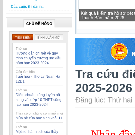
Các cuộc thi dành...
Kết quả kiểm tra hồ sơ xé
Thạch Bàn, năm 2026
CHỦ ĐỀ NÓNG
TIÊU ĐIỂM
BÌNH LUẬN MỚI
Thời sự
Hướng dẫn chi tiết về quy
trình chuyển trường đợt đầu
năm học 2023-2024
Tra cứu đi
Góc tâm hồn
Tuổi hoa - Thơ Lý Ngân Hà
12D1
2025-2026
Thời sự
Điểm chuẩn trúng tuyển bổ
Đăng lúc: Thứ hai
sung vào lớp 10 THPT công
lập năm 2023-2024
Thầy cô ơi, chúng con muốn nói
Mùa hè của học sinh khối 11
Thời sự
Nhập đầy
Một số thành tích của thầy