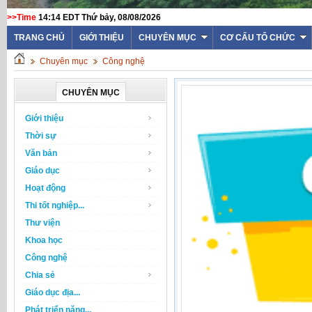
>>Time
14:14 EDT Thứ bảy, 08/08/2026
TRANG CHỦ
GIỚI THIỆU
CHUYÊN MỤC
CƠ CẤU TỔ CHỨC
Chuyên mục
Công nghệ
CHUYÊN MỤC
Giới thiệu
Thời sự
Văn bản
Giáo dục
Hoạt động
Thi tốt nghiệp...
Thư viện
Khoa học
Công nghệ
Chia sẻ
Giáo dục địa...
Phát triển năng...