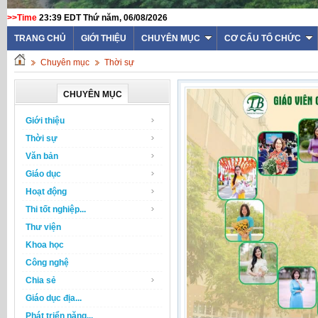
>>Time
23:39 EDT Thứ năm, 06/08/2026
TRANG CHỦ
GIỚI THIỆU
CHUYÊN MỤC
CƠ CẤU TỔ CHỨC
Chuyên mục
Thời sự
CHUYÊN MỤC
Giới thiệu
Thời sự
Văn bản
Giáo dục
Hoạt động
Thi tốt nghiệp...
Thư viện
Khoa học
Công nghệ
Chia sẻ
Giáo dục địa...
Phát triển năng...