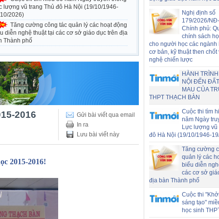
c lượng vũ trang Thủ đô Hà Nội (19/10/1946-
Nghị định số
/10/2026)
179/2026/NĐ
Tăng cường công tác quản lý các hoạt động
Chính phủ: Q
u diễn nghệ thuật tại các cơ sở giáo dục trên địa
chính sách h
n Thành phố
cho người học các ngành
cơ bản, kỹ thuật then chốt
nghệ chiến lược
HÀNH TRÌNH
NỘI ĐẾN ĐẤT
MAU CỦA T
THPT THẠCH BÀN
Cuộc thi tìm h
015-2016
Gửi bài viết qua email
năm Ngày tru
In ra
Lực lượng vũ 
Lưu bài viết này
đô Hà Nội (19/10/1946-19
Tăng cường c
quản lý các h
ọc 2015-2016!
biểu diễn nghệ
các cơ sở giá
địa bàn Thành phố
Cuộc thi "Khở
sáng tạo" miề
học sinh THP