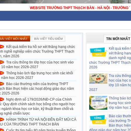
I - TRƯỜNG THPT CÔNG LẬP ĐẠT CHUẨN QUỐC GIA
TIN MỚI NHẤT
BÀI VIẾT MỚI NHẤT
BÀI VIẾT TIÊU ĐIỂM
Kết quả kiểm tra hồ sơ xét thăng hạng chức
Kết quả kiểm 
nh nghề nghiệp viên chức Trường THPT Thạch
xét thăng hạn
n, năm 2026
danh nghề ng
Tra cứu thông tin lớp học của học sinh vào
chức Trường THPT Thạch
p 10 năm học 2026-2027
2026
Thông báo lịch tập trung học sinh các khối
Tra cứu thông 
p năm học 2026-2027
học của học s
Báo cáo thường niên của trường THPT
lớp 10 năm h
ạch Bàn thực hiện các hoạt động giáo dục năm
2027
c 2025-2026
Thông báo lịc
Nghị định số 179/2026/NĐ-CP của Chính
trung học sin
ủ: Quy định chính sách học bổng cho người học
lớp năm học 
 ngành khoa học cơ bản, kỹ thuật then chốt và
ng nghệ chiến lược
Báo cáo thườ
HÀNH TRÌNH TỪ HÀ NỘI ĐẾN ĐẤT MŨI CÀ
của trường T
U CỦA TRƯỜNG THPT THẠCH BÀN
Bàn thực hiện
động giáo dục năm học 2
Cuộc thi tìm hiểu 80 năm Ngày truyền thống