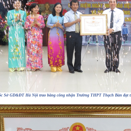
ốc Sở GD&ĐT Hà Nội trao bằng công nhận Trường THPT Thạch Bàn đạt t