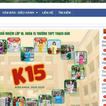
WEBSITE TRƯỜNG THPT THẠCH BÀN - HÀ NỘ
VĂN BẢN - ĐIỀU HÀNH
LIÊN HỆ
TÌM KIẾM
da
Bà
lớ
lớ
Th
họ
ph
các
cô
MA