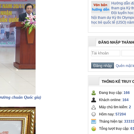
Hướng dẫn đ
tham gia Kỳ t
Đội tuyển học
Nội tham dự Kỳ thi Olymp
học trẻ quốc tế (IJSO) nă
ĐĂNG NHẬP THÀNH
Quên mật 
THỐNG KÊ TRUY 
Đang truy cập:
166
rường chuẩn Quốc gia)
Khách online:
164
Máy chủ tìm kiếm:
2
Hôm nay:
57204
Tháng hiện tại:
3333
Tổng lượt truy cập:
6