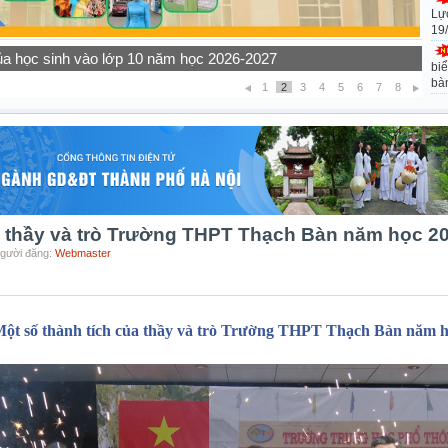
Lự
19
ọc sinh các khối lớp năm học 2026-2027
biể
bà
1
2
3
4
5
6
7
8
a thầy và trò Trường THPT Thạch Bàn năm học 2
Người đăng:
Webmaster
ột số thành tích của thầy và trò Trường THPT Thạch Bàn năm h