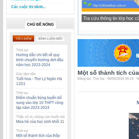
Các cuộc thi dành...
Thông báo lịch tập trung h
CHỦ ĐỀ NÓNG
TIÊU ĐIỂM
BÌNH LUẬN MỚI
Thời sự
Hướng dẫn chi tiết về quy
trình chuyển trường đợt đầu
năm học 2023-2024
Một số thành tích củ
Góc tâm hồn
Tuổi hoa - Thơ Lý Ngân Hà
Đăng lúc: Thứ hai - 09/05/2016 09:19 - 
12D1
Thời sự
Điểm chuẩn trúng tuyển bổ
M
sung vào lớp 10 THPT công
lập năm 2023-2024
Thầy cô ơi, chúng con muốn nói
Mùa hè của học sinh khối 11
Thời sự
Một số thành tích của thầy