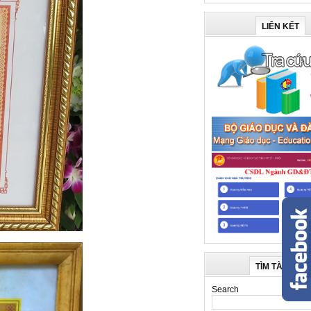
LIÊN KẾT
TÌM TÀI LIỆU
Search