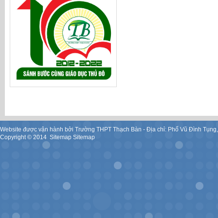
Website được vận hành bởi Trường THPT Thạch Bàn - Địa chỉ: Phố Vũ Đình Tụng
Copyright ©
2014
.
Sitemap
Sitemap