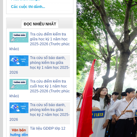
Các cuộc thi dành...
ĐỌC NHIỀU NHẤT
Tra cứu điểm kiểm tra
giữa học kỳ 1 năm học
2025-2026 (Trước phúc
khảo)
Tra cứu số báo danh,
phòng kiểm tra giữa
học kỳ 1 năm học 2025-
2026
Tra cứu điểm kiểm tra
cuối học kỳ 1 năm học
2025-2026 (Trước phúc
khảo)
Tra cứu số báo danh,
phòng kiểm tra giữa
học kỳ 2 năm học 2025-
2026
Tài liệu GDĐP lớp 12