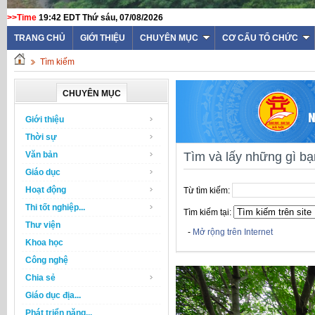
>>Time
19:42 EDT Thứ sáu, 07/08/2026
TRANG CHỦ
GIỚI THIỆU
CHUYÊN MỤC
CƠ CẤU TỔ CHỨC
Tìm kiếm
CHUYÊN MỤC
Giới thiệu
Thời sự
Văn bản
Tìm và lấy những gì b
Giáo dục
Hoạt động
Từ tìm kiếm:
Thi tốt nghiệp...
Tìm kiếm tại:
Thư viện
-
Mở rộng trên Internet
Khoa học
Công nghệ
Chia sẻ
Giáo dục địa...
Phát triển năng...