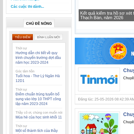
Các cuộc thi dành...
Tra cứu thông tin lớp học 
CHỦ ĐỀ NÓNG
TIÊU ĐIỂM
BÌNH LUẬN MỚI
Thời sự
Hướng dẫn chi tiết về quy
trình chuyển trường đợt đầu
năm học 2023-2024
Chuy
Góc tâm hồn
Tuổi hoa - Thơ Lý Ngân Hà
Chuyê
12D1
Thời sự
Điểm chuẩn trúng tuyển bổ
sung vào lớp 10 THPT công
Đăng lúc: 25-05-2026 08:42:39 AM
lập năm 2023-2024
Thầy cô ơi, chúng con muốn nói
Chuy
Mùa hè của học sinh khối 11
Chuyên
Thời sự
Một số thành tích của thầy