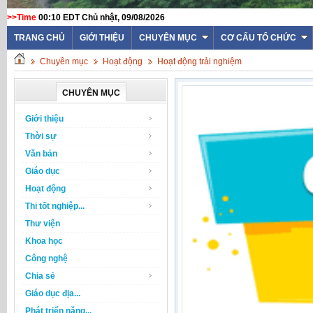
>>Time
00:10 EDT Chủ nhật, 09/08/2026
TRANG CHỦ
GIỚI THIỆU
CHUYÊN MỤC
CƠ CẤU TỔ CHỨC
Chuyên mục
Hoạt động
Hoạt động trải nghiệm
CHUYÊN MỤC
Giới thiệu
Thời sự
Văn bản
Giáo dục
Hoạt động
Thi tốt nghiệp...
Thư viện
Khoa học
Công nghệ
Chia sẻ
Giáo dục địa...
Phát triển năng...