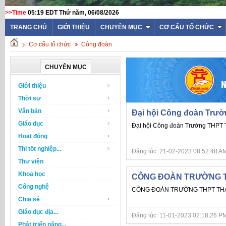
>>Time
05:19 EDT Thứ năm, 06/08/2026
TRANG CHỦ
GIỚI THIỆU
CHUYÊN MỤC
CƠ CẤU TỔ CHỨC
Cơ cấu tổ chức
Công đoàn
CHUYÊN MỤC
Giới thiệu
Thời sự
Văn bản
Đại hội Công đoàn Trườ
Giáo dục
Đại hội Công đoàn Trường THPT T
Hoạt động
Thi tốt nghiệp...
Đăng lúc: 21-02-2023 08:52:48 AM
Thư viện
Khoa học
CÔNG ĐOÀN TRƯỜNG TH
Công nghệ
CÔNG ĐOÀN TRƯỜNG THPT THẠC
Chia sẻ
Giáo dục địa...
Đăng lúc: 11-01-2023 02:18:26 PM
Phát triển năng...