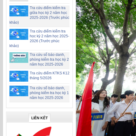
Tra cứu điểm kiểm tra
giữa học kỳ 2 năm học
2025-2026 (Trước phúc
khảo)
Tra cứu điểm kiểm tra
học kỳ 2 năm học 2025-
2026 (Trước phúc
khảo)
Tra cứu số báo danh,
phòng kiểm tra học kỳ 2
năm học 2025-2026
Tra cứu điểm KTKS K12
tháng 5/2026
Tra cứu số báo danh,
phòng kiểm tra học kỳ 1
năm học 2025-2026
LIÊN KẾT