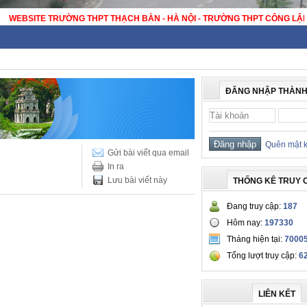
WEBSITE TRƯỜNG THPT THẠCH BÀN 
ĐĂNG NHẬP THÀNH
Quên mật 
Gửi bài viết qua email
In ra
Lưu bài viết này
THỐNG KÊ TRUY 
Đang truy cập:
187
Hôm nay:
197330
Tháng hiện tại:
7000
Tổng lượt truy cập:
6
LIÊN KẾT