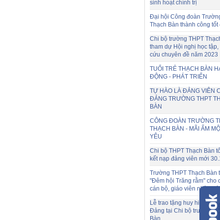
sinh hoạt chính trị
Đại hội Công đoàn Trườ
Thạch Bàn thành công tốt
Chi bộ trường THPT Thạc
tham dự Hội nghị học tập,
cứu chuyên đề năm 2023
TUỔI TRẺ THẠCH BÀN 
ĐỘNG - PHÁT TRIỂN
TỰ HÀO LÀ ĐẢNG VIÊN C
ĐẢNG TRƯỜNG THPT T
BÀN
CÔNG ĐOÀN TRƯỜNG T
THẠCH BÀN - MÃI ẤM MỘ
YÊU
Chi bộ THPT Thạch Bàn tổ
kết nạp đảng viên mới 30.
Trường THPT Thạch Bàn t
"Đêm hội Trăng rằm" cho
cán bộ, giáo viên nhà trư
Lễ trao tặng huy hiệu 30 
Đảng tại Chi bộ trường T
Bàn