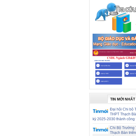
TIN MỚI NHẤT
Đại hội Chi bộ
THPT Thạch Bà
kỳ 2025-2030 thành công 
Chi Bộ Trường
Thạch Bàn triển