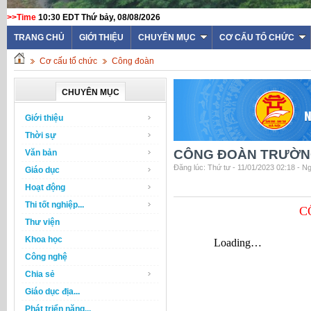
>>Time
10:30 EDT Thứ bảy, 08/08/2026
TRANG CHỦ
GIỚI THIỆU
CHUYÊN MỤC
CƠ CẤU TỔ CHỨC
Cơ cấu tổ chức
Công đoàn
CHUYÊN MỤC
Giới thiệu
Thời sự
CÔNG ĐOÀN TRƯỜNG 
Văn bản
Đăng lúc: Thứ tư - 11/01/2023 02:18 - N
Giáo dục
Hoạt động
Thi tốt nghiệp...
C
Thư viện
Khoa học
Công nghệ
Chia sẻ
Giáo dục địa...
Phát triển năng...