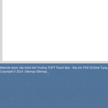
Website được vận hành bởi Trường THPT Thạch Bàn - Địa chỉ: Phố Vũ Đình Tụng
Copyright ©
2014
.
Sitemap
Sitemap