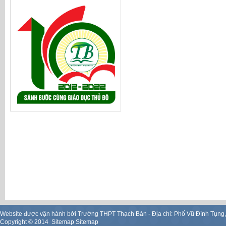
Website được vận hành bởi Trường THPT Thạch Bàn - Địa chỉ: Phố Vũ Đình Tụng
Copyright ©
2014
.
Sitemap
Sitemap