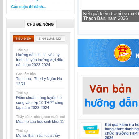
Các cuộc thi dành...
Kết quả kiểm tra hồ sơ xé
Thạch Bàn, năm 2026
CHỦ ĐỀ NÓNG
TIÊU ĐIỂM
BÌNH LUẬN MỚI
Thời sự
Hướng dẫn chi tiết về quy
trình chuyển trường đợt đầu
năm học 2023-2024
Góc tâm hồn
Tuổi hoa - Thơ Lý Ngân Hà
12D1
Thời sự
Điểm chuẩn trúng tuyển bổ
sung vào lớp 10 THPT công
lập năm 2023-2024
Thầy cô ơi, chúng con muốn nói
Mùa hè của học sinh khối 11
Kết quả kiểm tra hồ
hạng chức danh ng
Thời sự
chức Trường THPT
Một số thành tích của thầy
2026