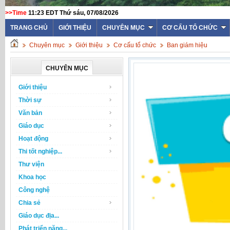
>>Time
11:23 EDT Thứ sáu, 07/08/2026
TRANG CHỦ
GIỚI THIỆU
CHUYÊN MỤC
CƠ CẤU TỔ CHỨC
Chuyên mục
Giới thiệu
Cơ cấu tổ chức
Ban giám hiệu
CHUYÊN MỤC
Giới thiệu
Thời sự
Văn bản
Giáo dục
Hoạt động
Thi tốt nghiệp...
Thư viện
Khoa học
Công nghệ
Chia sẻ
Giáo dục địa...
Phát triển năng...