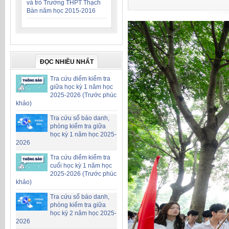
và trò Trường THPT Thạch
Bàn năm học 2015-2016
ĐỌC NHIỀU NHẤT
Tra cứu điểm kiểm tra
giữa học kỳ 1 năm học
2025-2026 (Trước phúc
khảo)
Tra cứu số báo danh,
phòng kiểm tra giữa
học kỳ 1 năm học 2025-
2026
Tra cứu điểm kiểm tra
cuối học kỳ 1 năm học
2025-2026 (Trước phúc
khảo)
Tra cứu số báo danh,
phòng kiểm tra giữa
học kỳ 2 năm học 2025-
2026