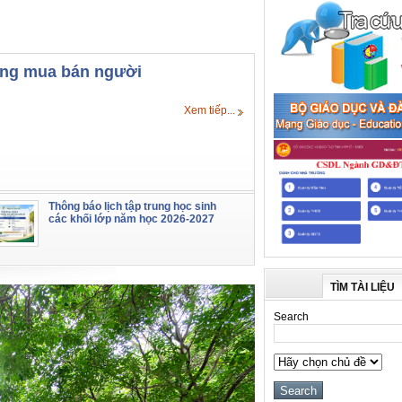
hống mua bán người
Xem tiếp...
Thông báo lịch tập trung học sinh
các khối lớp năm học 2026-2027
TÌM TÀI LIỆU
Search