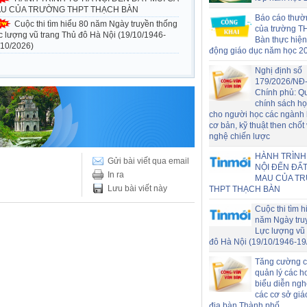
U CỦA TRƯỜNG THPT THẠCH BÀN
Báo cáo thườ
Cuộc thi tìm hiểu 80 năm Ngày truyền thống
của trường T
c lượng vũ trang Thủ đô Hà Nội (19/10/1946-
Bàn thực hiện
/10/2026)
động giáo dục năm học 2
Nghị định số
179/2026/NĐ
Chính phủ: Q
chính sách h
cho người học các ngành
cơ bản, kỹ thuật then chốt
nghệ chiến lược
HÀNH TRÌNH
Gửi bài viết qua email
NỘI ĐẾN ĐẤT
In ra
MAU CỦA T
Lưu bài viết này
THPT THẠCH BÀN
Cuộc thi tìm h
năm Ngày tru
Lực lượng vũ 
đô Hà Nội (19/10/1946-19
Tăng cường c
quản lý các h
biểu diễn nghệ
các cơ sở giá
địa bàn Thành phố