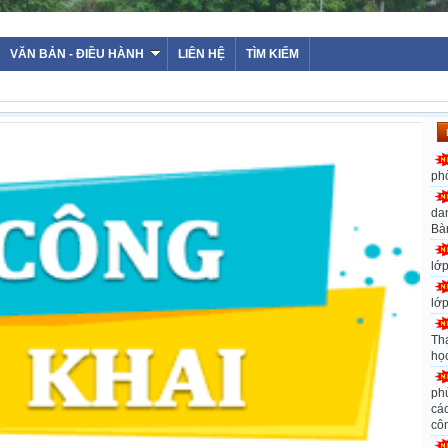
VĂN BẢN - ĐIỀU HÀNH
LIÊN HỆ
TÌM KIẾM
ph
da
Bà
lớ
lớ
Th
họ
ph
các
cô