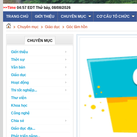
>>Time
04:57 EDT Thứ bảy, 08/08/2026
TRANG CHỦ
GIỚI THIỆU
CHUYÊN MỤC
CƠ CẤU TỔ CHỨC
Chuyên mục
Giáo dục
Góc tâm hồn
CHUYÊN MỤC
Giới thiệu
Thời sự
Văn bản
Giáo dục
Hoạt động
Thi tốt nghiệp...
Thư viện
Khoa học
Công nghệ
Chia sẻ
Giáo dục địa...
Phát triển năng...