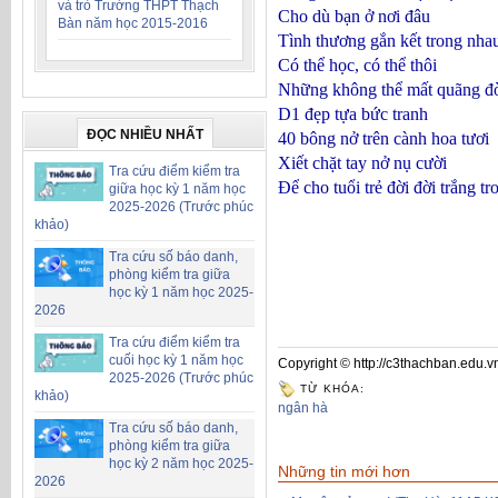
và trò Trường THPT Thạch
Cho dù bạn ở nơi đâu
Bàn năm học 2015-2016
Tình thương gắn kết trong nhau
Có thể học, có thể thôi
Những không thể mất quãng đờ
D1 đẹp tựa bức tranh
ĐỌC NHIỀU NHẤT
40 bông nở trên cành hoa tươi
Xiết chặt tay nở nụ cười
Tra cứu điểm kiểm tra
Để cho tuổi trẻ đời đời trắng tr
giữa học kỳ 1 năm học
2025-2026 (Trước phúc
khảo)
Tra cứu số báo danh,
phòng kiểm tra giữa
học kỳ 1 năm học 2025-
2026
Tra cứu điểm kiểm tra
cuối học kỳ 1 năm học
Copyright © http://c3thachban.edu.v
2025-2026 (Trước phúc
TỪ KHÓA:
khảo)
ngân hà
Tra cứu số báo danh,
phòng kiểm tra giữa
học kỳ 2 năm học 2025-
Những tin mới hơn
2026