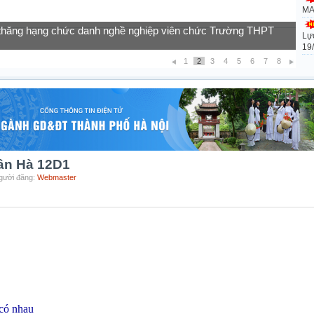
MA
Lự
của học sinh vào lớp 10 năm học 2026-2027
19
1
2
3
4
5
6
7
8
gân Hà 12D1
Người đăng:
Webmaster
 có nhau