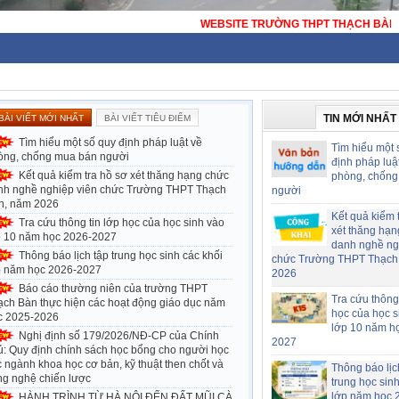
WEBSITE TRƯỜNG THPT THẠCH BÀN - HÀ NỘI - TRƯỜNG THPT CÔNG LẬ
TIN MỚI NHẤT
BÀI VIẾT MỚI NHẤT
BÀI VIẾT TIÊU ĐIỂM
Tìm hiểu một số quy định pháp luật về
Tìm hiểu một 
òng, chống mua bán người
định pháp luậ
Kết quả kiểm tra hồ sơ xét thăng hạng chức
phòng, chống
nh nghề nghiệp viên chức Trường THPT Thạch
người
n, năm 2026
Kết quả kiểm 
Tra cứu thông tin lớp học của học sinh vào
xét thăng hạn
p 10 năm học 2026-2027
danh nghề ng
Thông báo lịch tập trung học sinh các khối
chức Trường THPT Thạch
p năm học 2026-2027
2026
Báo cáo thường niên của trường THPT
Tra cứu thông 
ạch Bàn thực hiện các hoạt động giáo dục năm
học của học s
c 2025-2026
lớp 10 năm h
Nghị định số 179/2026/NĐ-CP của Chính
2027
ủ: Quy định chính sách học bổng cho người học
 ngành khoa học cơ bản, kỹ thuật then chốt và
Thông báo lịc
ng nghệ chiến lược
trung học sin
lớp năm học 
HÀNH TRÌNH TỪ HÀ NỘI ĐẾN ĐẤT MŨI CÀ