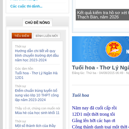
Các cuộc thi dành...
Tra cứu thông tin lớp học 
CHỦ ĐỀ NÓNG
TIÊU ĐIỂM
BÌNH LUẬN MỚI
Thời sự
Hướng dẫn chi tiết về quy
trình chuyển trường đợt đầu
năm học 2023-2024
Tuổi hoa - Thơ Lý N
Góc tâm hồn
Tuổi hoa - Thơ Lý Ngân Hà
Đăng lúc: Thứ ba - 04/08/2015 06:49 - 
12D1
Thời sự
Điểm chuẩn trúng tuyển bổ
Tuổi hoa
sung vào lớp 10 THPT công
lập năm 2023-2024
Năm nay đã cuối cấp rồi
Thầy cô ơi, chúng con muốn nói
Mùa hè của học sinh khối 11
12D1 một thời trong tôi
Gắng lên hỡi các bạn ơi
Thời sự
Một số thành tích của thầy
Công thành danh toại một thời