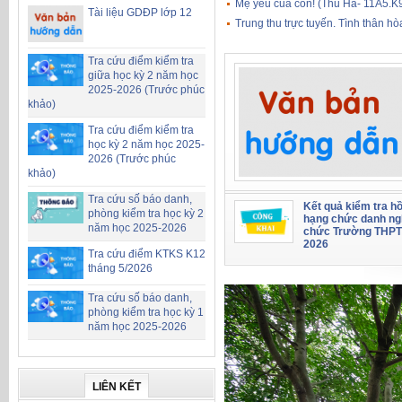
Mẹ yêu của con! (Thu Hà- 11A5.K
Tài liệu GDĐP lớp 12
Trung thu trực tuyến. Tình thân h
Tra cứu điểm kiểm tra
giữa học kỳ 2 năm học
2025-2026 (Trước phúc
khảo)
Tra cứu điểm kiểm tra
học kỳ 2 năm học 2025-
2026 (Trước phúc
khảo)
Tra cứu số báo danh,
Kết quả kiểm tra hồ
phòng kiểm tra học kỳ 2
hạng chức danh ng
năm học 2025-2026
chức Trường THPT
2026
Tra cứu điểm KTKS K12
tháng 5/2026
Tra cứu số báo danh,
phòng kiểm tra học kỳ 1
năm học 2025-2026
LIÊN KẾT