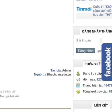
Cuộc thi "Khở
sáng tạo" miề
học sinh THP
ĐĂNG NHẬP THÀNH
Quên mật 
THỐNG KÊ TRUY 
Tác giả:
Admin
Đang truy cập:
361
Nguồn:
c3thachban.edu.vn
Hôm nay:
82353
Tháng hiện tại:
4647
Tổng lượt truy cập:
6
ng 3 đánh giá
đánh giá bài viết
LIÊN KẾT