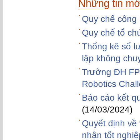
Những tin mớ
Quy chế công k
Quy chế tổ ch
Thống kê số l
lập không chu
Trường ĐH FPT
Robotics Chal
Báo cáo kết q
(14/03/2024)
Quyết định về 
nhận tốt nghi