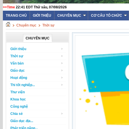
>>Time
22:41 EDT Thứ sáu, 07/08/2026
TRANG CHỦ
GIỚI THIỆU
CHUYÊN MỤC
CƠ CẤU TỔ CHỨC
Chuyên mục
Thời sự
CHUYÊN MỤC
Giới thiệu
Thời sự
Văn bản
Giáo dục
Hoạt động
Thi tốt nghiệp...
Thư viện
Khoa học
Công nghệ
Chia sẻ
Giáo dục địa...
Phát triển năng...