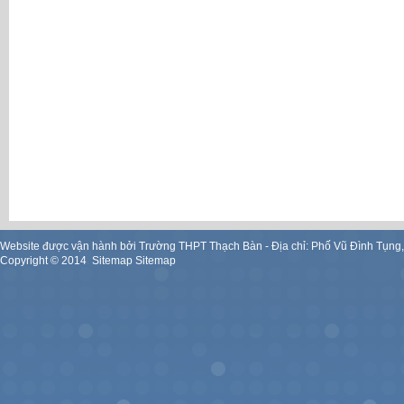
Website được vận hành bởi Trường THPT Thạch Bàn - Địa chỉ: Phố Vũ Đình Tụng
Copyright ©
2014
.
Sitemap
Sitemap