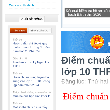
Các cuộc thi dành...
Tra cứu thông tin lớp học 
CHỦ ĐỀ NÓNG
TIÊU ĐIỂM
BÌNH LUẬN MỚI
Thời sự
Hướng dẫn chi tiết về quy
trình chuyển trường đợt đầu
năm học 2023-2024
Điểm chuẩ
Góc tâm hồn
Tuổi hoa - Thơ Lý Ngân Hà
12D1
lớp 10 TH
Thời sự
Điểm chuẩn trúng tuyển bổ
Đăng lúc: Thứ hai
sung vào lớp 10 THPT công
lập năm 2023-2024
Thầy cô ơi, chúng con muốn nói
Điểm chuẩn 
Mùa hè của học sinh khối 11
Thời sự
Một số thành tích của thầy