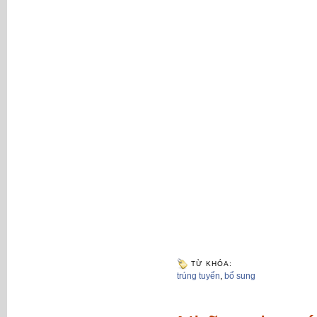
TỪ KHÓA:
trúng tuyển
,
bổ sung