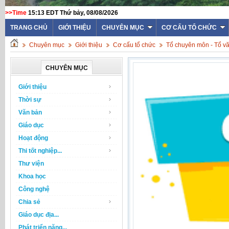
>>Time
15:13 EDT Thứ bảy, 08/08/2026
W
TRANG CHỦ
GIỚI THIỆU
CHUYÊN MỤC
CƠ CẤU TỔ CHỨC
Chuyên mục
Giới thiệu
Cơ cấu tổ chức
Tổ chuyên môn - Tổ v
CHUYÊN MỤC
Giới thiệu
Thời sự
Văn bản
Giáo dục
Hoạt động
Thi tốt nghiệp...
Thư viện
Khoa học
Công nghệ
Chia sẻ
Giáo dục địa...
Phát triển năng...