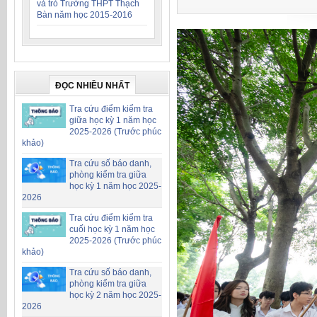
và trò Trường THPT Thạch
Bàn năm học 2015-2016
ĐỌC NHIỀU NHẤT
Tra cứu điểm kiểm tra
giữa học kỳ 1 năm học
2025-2026 (Trước phúc
khảo)
Tra cứu số báo danh,
phòng kiểm tra giữa
học kỳ 1 năm học 2025-
2026
Tra cứu điểm kiểm tra
cuối học kỳ 1 năm học
2025-2026 (Trước phúc
khảo)
Tra cứu số báo danh,
phòng kiểm tra giữa
học kỳ 2 năm học 2025-
2026