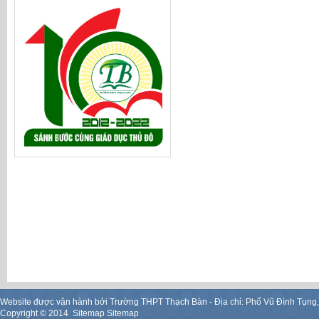
Website được vận hành bởi Trường THPT Thạch Bàn - Địa chỉ: Phố Vũ Đình Tụng
Copyright ©
2014
.
Sitemap
Sitemap