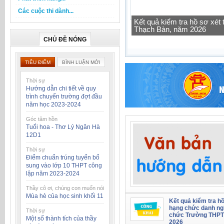
Các cuộc thi dành...
Kết quả kiểm tra hồ sơ xé
Thạch Bàn, năm 2026
CHỦ ĐỀ NÓNG
TIÊU ĐIỂM
BÌNH LUẬN MỚI
Thời sự
Hướng dẫn chi tiết về quy
trình chuyển trường đợt đầu
năm học 2023-2024
Góc tâm hồn
Tuổi hoa - Thơ Lý Ngân Hà
12D1
Thời sự
Điểm chuẩn trúng tuyển bổ
sung vào lớp 10 THPT công
lập năm 2023-2024
Thầy cô ơi, chúng con muốn nói
Mùa hè của học sinh khối 11
Kết quả kiểm tra hồ
hạng chức danh ng
Thời sự
chức Trường THPT
Một số thành tích của thầy
2026