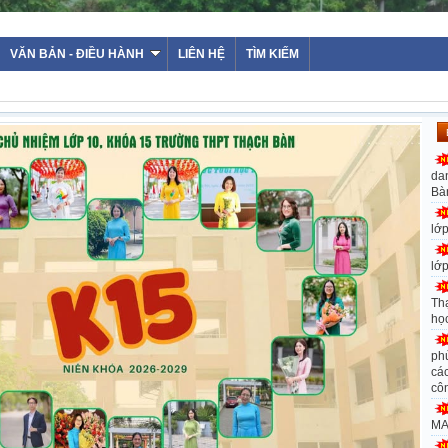
VĂN BẢN - ĐIỀU HÀNH
LIÊN HỆ
TÌM KIẾM
da
Bà
lớ
lớ
Th
họ
ph
các
cô
MA