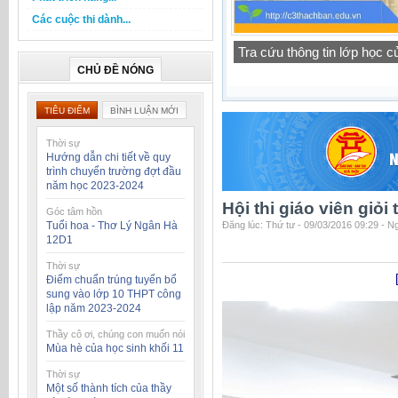
Các cuộc thi dành...
Thông báo lịch tập trung h
CHỦ ĐỀ NÓNG
TIÊU ĐIỂM
BÌNH LUẬN MỚI
Thời sự
Hướng dẫn chi tiết về quy
trình chuyển trường đợt đầu
năm học 2023-2024
Hội thi giáo viên giỏ
Góc tâm hồn
Tuổi hoa - Thơ Lý Ngân Hà
Đăng lúc: Thứ tư - 09/03/2016 09:29 - 
12D1
Thời sự
[
Điểm chuẩn trúng tuyển bổ
sung vào lớp 10 THPT công
lập năm 2023-2024
Thầy cô ơi, chúng con muốn nói
Mùa hè của học sinh khối 11
Thời sự
Một số thành tích của thầy