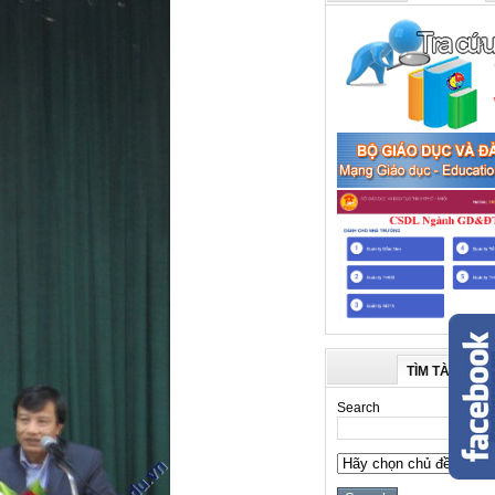
TÌM TÀI LIỆU
Search