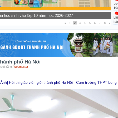
Lự
19
ọc sinh các khối lớp năm học 2026-2027
biể
bà
1
2
3
4
5
6
7
8
i thành phố Hà Nội
Người đăng:
Webmaster
Ảnh] Hội thi giáo viên giỏi thành phố Hà Nội - Cụm trường THPT Long