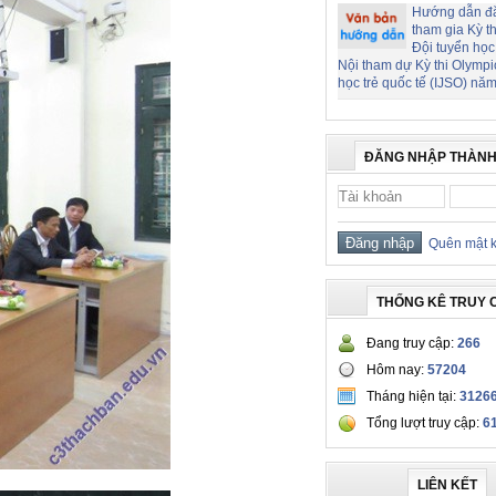
Hướng dẫn đ
tham gia Kỳ t
Đội tuyển học
Nội tham dự Kỳ thi Olymp
học trẻ quốc tế (IJSO) nă
ĐĂNG NHẬP THÀNH
Quên mật 
THỐNG KÊ TRUY 
Đang truy cập:
266
Hôm nay:
57204
Tháng hiện tại:
3126
Tổng lượt truy cập:
6
LIÊN KẾT