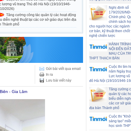
c lượng vũ trang Thủ đô Hà Nội (19/10/1946-
Nghị định số
/10/2026)
179/2026/NĐ
Tăng cường công tác quản lý các hoạt động
Chính phủ: Q
u diễn nghệ thuật tại các cơ sở giáo dục trên địa
chính sách h
n Thành phố
cho người học các ngành
cơ bản, kỹ thuật then chốt
nghệ chiến lược
HÀNH TRÌNH
NỘI ĐẾN ĐẤT
MAU CỦA T
THPT THẠCH BÀN
Cuộc thi tìm h
Gửi bài viết qua email
năm Ngày tru
In ra
Lực lượng vũ 
Lưu bài viết này
đô Hà Nội (19/10/1946-19
Tăng cường c
 Biên - Gia Lâm
quản lý các h
biểu diễn nghệ
các cơ sở giá
địa bàn Thành phố
Cuộc thi "Khở
sáng tạo" miề
học sinh THP