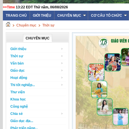
>>Time
13:22 EDT Thứ năm, 06/08/2026
TRANG CHỦ
GIỚI THIỆU
CHUYÊN MỤC
CƠ CẤU TỔ CHỨC
Chuyên mục
Thời sự
CHUYÊN MỤC
Giới thiệu
Thời sự
Văn bản
Giáo dục
Hoạt động
Thi tốt nghiệp...
Thư viện
Khoa học
Công nghệ
Chia sẻ
Giáo dục địa...
Phát triển năng...