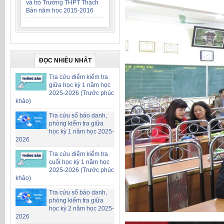
và trò Trường THPT Thạch
Bàn năm học 2015-2016
ĐỌC NHIỀU NHẤT
Tra cứu điểm kiểm tra
giữa học kỳ 1 năm học
2025-2026 (Trước phúc
khảo)
Tra cứu số báo danh,
phòng kiểm tra giữa
học kỳ 1 năm học 2025-
2026
Tra cứu điểm kiểm tra
cuối học kỳ 1 năm học
2025-2026 (Trước phúc
khảo)
Tra cứu số báo danh,
phòng kiểm tra giữa
học kỳ 2 năm học 2025-
2026