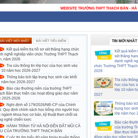
WEBSITE TRƯỜNG THPT THẠCH BÀN - HÀ NỘI - TRƯỜNG TH
TIN MỚI NHẤT
BÀI VIẾT MỚI NHẤT
BÀI VIẾT TIÊU ĐIỂM
Kết quả kiểm tra hồ sơ xét thăng hạng chức
Kết quả kiểm 
nh nghề nghiệp viên chức Trường THPT Thạch
xét thăng hạn
n, năm 2026
danh nghề ng
Tra cứu thông tin lớp học của học sinh vào
chức Trường THPT Thạch
p 10 năm học 2026-2027
2026
Thông báo lịch tập trung học sinh các khối
Tra cứu thông 
p năm học 2026-2027
học của học s
Báo cáo thường niên của trường THPT
lớp 10 năm h
ạch Bàn thực hiện các hoạt động giáo dục năm
2027
c 2025-2026
Thông báo lịc
Nghị định số 179/2026/NĐ-CP của Chính
trung học sin
ủ: Quy định chính sách học bổng cho người học
lớp năm học 
 ngành khoa học cơ bản, kỹ thuật then chốt và
ng nghệ chiến lược
Báo cáo thườ
HÀNH TRÌNH TỪ HÀ NỘI ĐẾN ĐẤT MŨI CÀ
của trường T
U CỦA TRƯỜNG THPT THẠCH BÀN
Bàn thực hiện
động giáo dục năm học 2
Cuộc thi tìm hiểu 80 năm Ngày truyền thống