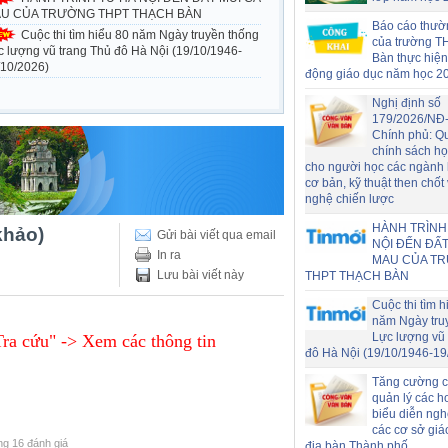
U CỦA TRƯỜNG THPT THẠCH BÀN
Báo cáo thườ
Cuộc thi tìm hiểu 80 năm Ngày truyền thống
của trường T
c lượng vũ trang Thủ đô Hà Nội (19/10/1946-
Bàn thực hiện
/10/2026)
động giáo dục năm học 2
Nghị định số
179/2026/NĐ
Chính phủ: Q
chính sách h
cho người học các ngành
cơ bản, kỹ thuật then chốt
nghệ chiến lược
HÀNH TRÌNH
khảo)
Gửi bài viết qua email
NỘI ĐẾN ĐẤT
In ra
MAU CỦA T
Lưu bài viết này
THPT THẠCH BÀN
Cuộc thi tìm h
năm Ngày tru
Lực lượng vũ 
ra cứu" -> Xem các thông tin
đô Hà Nội (19/10/1946-19
Tăng cường c
quản lý các h
biểu diễn nghệ
các cơ sở giá
ong 16 đánh giá
địa bàn Thành phố