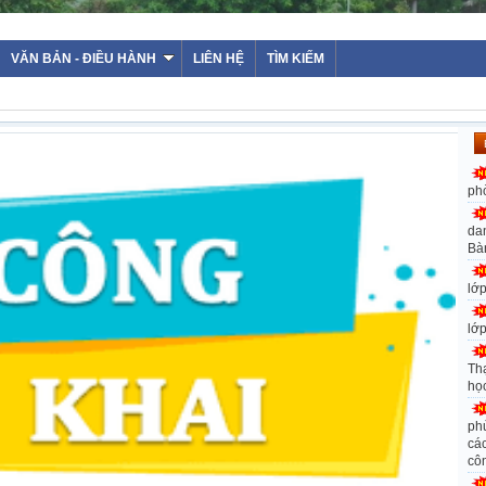
VĂN BẢN - ĐIỀU HÀNH
LIÊN HỆ
TÌM KIẾM
ph
da
Bà
lớ
lớ
Th
họ
ph
các
cô