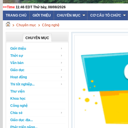
>>Time
11:46 EDT Thứ bảy, 08/08/2026
TRANG CHỦ
GIỚI THIỆU
CHUYÊN MỤC
CƠ CẤU TỔ CHỨC
Chuyên mục
Công nghệ
CHUYÊN MỤC
Giới thiệu
Thời sự
Văn bản
Giáo dục
Hoạt động
Thi tốt nghiệp...
Thư viện
Khoa học
Công nghệ
Chia sẻ
Giáo dục địa...
Phát triển năng...