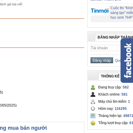
đánh giá bài viết
Cuộc thi "Khở
sáng tạo" miề
học sinh THP
ĐĂNG NHẬP THÀNH
Quên mật 
THỐNG KÊ TRUY 
Đang truy cập:
582
5)
Khách online:
581
Máy chủ tìm kiếm:
1
2/05/2025)
Hôm nay:
116295
Tháng hiện tại:
4987
Tổng lượt truy cập:
6
hống mua bán người