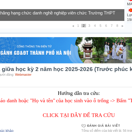
MA
Lự
của học sinh vào lớp 10 năm học 2026-2027
19
1
2
3
4
5
6
7
8
a giữa học kỳ 2 năm học 2025-2026 (Trước phúc 
Người đăng:
Webmaster
Hướng dẫn tra cứu:
báo danh
hoặc
"Họ và tên"
của học sinh
vào ô trống -> Bấm "T
CLICK TẠI ĐÂY ĐỂ TRA CỨU
ĐÁNH GIÁ BÀI VIẾT
húc khảo
Tổng số điểm của bài viết là: 56 tr