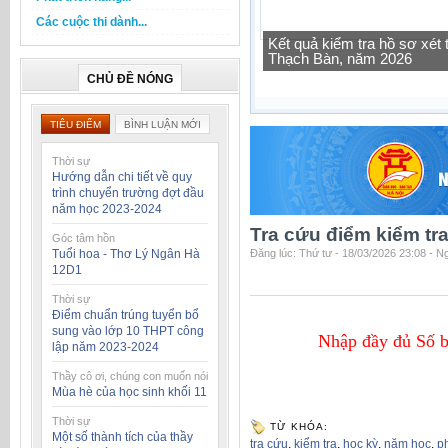
Các cuộc thi dành...
Tra cứu thông tin lớp học 
CHỦ ĐỀ NÓNG
TIÊU ĐIỂM
BÌNH LUẬN MỚI
Thời sự
Hướng dẫn chi tiết về quy
trình chuyển trường đợt đầu
năm học 2023-2024
Tra cứu điểm kiểm tr
Góc tâm hồn
Tuổi hoa - Thơ Lý Ngân Hà
Đăng lúc: Thứ tư - 18/03/2026 23:08 - 
12D1
Thời sự
Điểm chuẩn trúng tuyển bổ
sung vào lớp 10 THPT công
Nhập đầy đủ Số 
lập năm 2023-2024
Thầy cô ơi, chúng con muốn nói
Mùa hè của học sinh khối 11
Thời sự
TỪ KHÓA:
Một số thành tích của thầy
tra cứu
,
kiểm tra
,
học kỳ
,
năm học
,
p