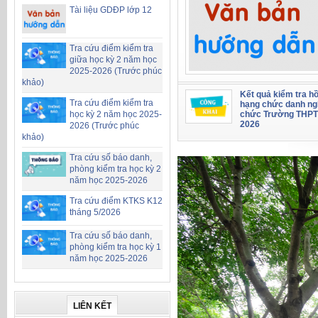
Tài liệu GDĐP lớp 12
Tra cứu điểm kiểm tra
giữa học kỳ 2 năm học
2025-2026 (Trước phúc
khảo)
Kết quả kiểm tra hồ
Tra cứu điểm kiểm tra
hạng chức danh ng
chức Trường THPT
học kỳ 2 năm học 2025-
2026
2026 (Trước phúc
khảo)
Tra cứu số báo danh,
phòng kiểm tra học kỳ 2
năm học 2025-2026
Tra cứu điểm KTKS K12
tháng 5/2026
Tra cứu số báo danh,
phòng kiểm tra học kỳ 1
năm học 2025-2026
LIÊN KẾT