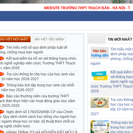
WEBSITE TRƯỜNG THPT
TIN MỚI NHẤT
BÀI VIẾT MỚI NHẤT
BÀI VIẾT TIÊU ĐIỂM
Tìm hiểu một số quy định pháp luật về
Tìm hiểu một 
òng, chống mua bán người
định pháp luậ
Kết quả kiểm tra hồ sơ xét thăng hạng chức
phòng, chống
nh nghề nghiệp viên chức Trường THPT Thạch
người
n, năm 2026
Kết quả kiểm 
Tra cứu thông tin lớp học của học sinh vào
xét thăng hạn
p 10 năm học 2026-2027
danh nghề ng
Thông báo lịch tập trung học sinh các khối
chức Trường THPT Thạch
p năm học 2026-2027
2026
Báo cáo thường niên của trường THPT
Tra cứu thông 
ạch Bàn thực hiện các hoạt động giáo dục năm
học của học s
c 2025-2026
lớp 10 năm h
Nghị định số 179/2026/NĐ-CP của Chính
2027
ủ: Quy định chính sách học bổng cho người học
 ngành khoa học cơ bản, kỹ thuật then chốt và
Thông báo lịc
ng nghệ chiến lược
trung học sin
lớp năm học 
HÀNH TRÌNH TỪ HÀ NỘI ĐẾN ĐẤT MŨI CÀ