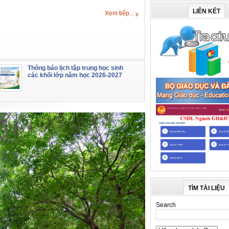
LIÊN KẾT
Xem tiếp...
Thông báo lịch tập trung học sinh
các khối lớp năm học 2026-2027
TÌM TÀI LIỆU
Search