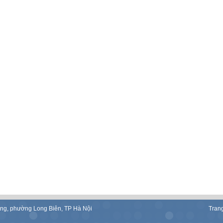
ụng, phường Long Biên, TP Hà Nội
Tran