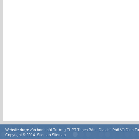
Website được vận hành bởi Trường THPT Thạch Bàn - Địa chỉ: Phố Vũ Đình T
Copyright ©
2014
.
Sitemap
Sitemap