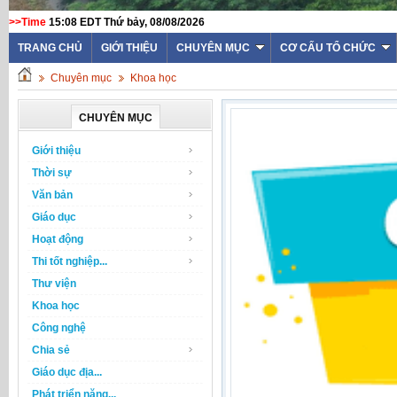
>>Time
15:08 EDT Thứ bảy, 08/08/2026
TRANG CHỦ
GIỚI THIỆU
CHUYÊN MỤC
CƠ CẤU TỔ CHỨC
Chuyên mục
Khoa học
CHUYÊN MỤC
Giới thiệu
Thời sự
Văn bản
Giáo dục
Hoạt động
Thi tốt nghiệp...
Thư viện
Khoa học
Công nghệ
Chia sẻ
Giáo dục địa...
Phát triển năng...