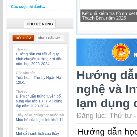
Các cuộc thi dành...
Kết quả kiểm tra hồ sơ xé
Thạch Bàn, năm 2026
Tra cứu thông tin lớp học 
CHỦ ĐỀ NÓNG
TIÊU ĐIỂM
BÌNH LUẬN MỚI
Thời sự
Hướng dẫn chi tiết về quy
trình chuyển trường đợt đầu
năm học 2023-2024
Hướng dẫn
Góc tâm hồn
Tuổi hoa - Thơ Lý Ngân Hà
12D1
nghệ và In
Thời sự
Điểm chuẩn trúng tuyển bổ
lạm dụng 
sung vào lớp 10 THPT công
lập năm 2023-2024
Đăng lúc: Thứ tư 
Thầy cô ơi, chúng con muốn nói
Mùa hè của học sinh khối 11
Thời sự
Hướng dẫn học 
Một số thành tích của thầy