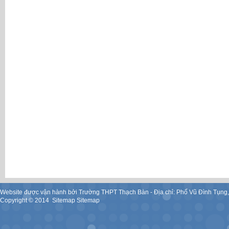
Website được vận hành bởi Trường THPT Thạch Bàn - Địa chỉ: Phố Vũ Đình Tụng
Copyright ©
2014
.
Sitemap
Sitemap