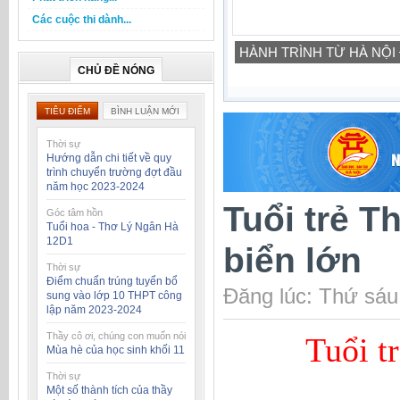
Các cuộc thi dành...
HÀNH TRÌNH TỪ HÀ NỘI
CHỦ ĐỀ NÓNG
TIÊU ĐIỂM
BÌNH LUẬN MỚI
Thời sự
Hướng dẫn chi tiết về quy
trình chuyển trường đợt đầu
năm học 2023-2024
Tuổi trẻ T
Góc tâm hồn
Tuổi hoa - Thơ Lý Ngân Hà
12D1
biển lớn
Thời sự
Điểm chuẩn trúng tuyển bổ
Đăng lúc: Thứ sáu
sung vào lớp 10 THPT công
lập năm 2023-2024
Thầy cô ơi, chúng con muốn nói
Tuổi t
Mùa hè của học sinh khối 11
Thời sự
Một số thành tích của thầy