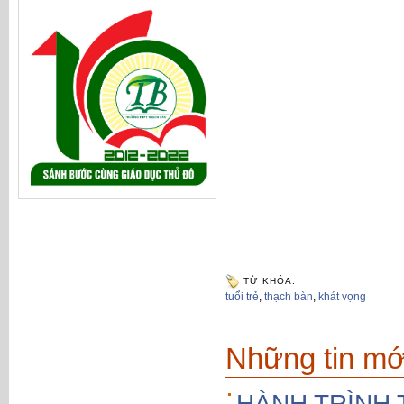
TỪ KHÓA:
tuổi trẻ
,
thạch bàn
,
khát vọng
Những tin mớ
HÀNH TRÌNH 