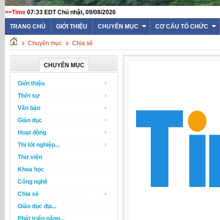
>>Time
07:33 EDT Chủ nhật, 09/08/2026
TRANG CHỦ
GIỚI THIỆU
CHUYÊN MỤC
CƠ CẤU TỔ CHỨC
Chuyên mục
Chia sẻ
CHUYÊN MỤC
Giới thiệu
Thời sự
Văn bản
Giáo dục
Hoạt động
Thi tốt nghiệp...
Thư viện
Khoa học
Công nghệ
Chia sẻ
Giáo dục địa...
Phát triển năng...