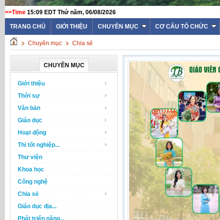
>>Time
15:09 EDT Thứ năm, 06/08/2026
TRANG CHỦ
GIỚI THIỆU
CHUYÊN MỤC
CƠ CẤU TỔ CHỨC
Chuyên mục
Chia sẻ
CHUYÊN MỤC
Giới thiệu
Thời sự
Văn bản
Giáo dục
Hoạt động
Thi tốt nghiệp...
Thư viện
Khoa học
Công nghệ
Chia sẻ
Giáo dục địa...
Phát triển năng...