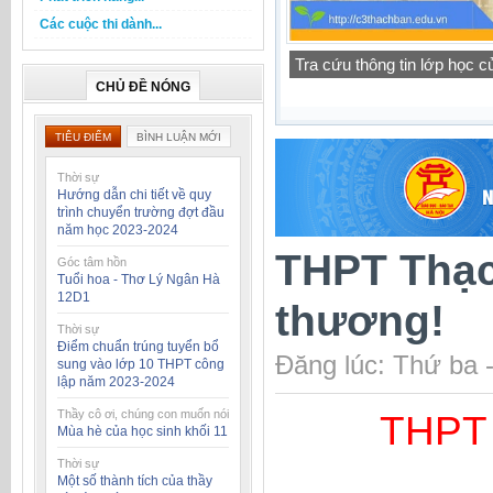
Các cuộc thi dành...
Thông báo lịch tập trung h
CHỦ ĐỀ NÓNG
TIÊU ĐIỂM
BÌNH LUẬN MỚI
Thời sự
Hướng dẫn chi tiết về quy
trình chuyển trường đợt đầu
năm học 2023-2024
THPT Thạc
Góc tâm hồn
Tuổi hoa - Thơ Lý Ngân Hà
12D1
thương!
Thời sự
Điểm chuẩn trúng tuyển bổ
Đăng lúc: Thứ ba 
sung vào lớp 10 THPT công
lập năm 2023-2024
Thầy cô ơi, chúng con muốn nói
THPT 
Mùa hè của học sinh khối 11
Thời sự
Một số thành tích của thầy