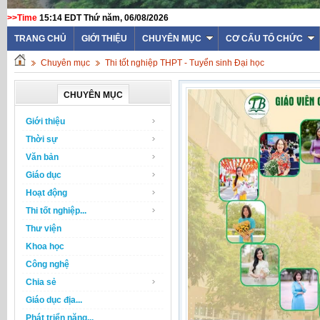
>>Time
15:14 EDT Thứ năm, 06/08/2026
TRANG CHỦ
GIỚI THIỆU
CHUYÊN MỤC
CƠ CẤU TỔ CHỨC
Chuyên mục
Thi tốt nghiệp THPT - Tuyển sinh Đại học
CHUYÊN MỤC
Giới thiệu
Thời sự
Văn bản
Giáo dục
Hoạt động
Thi tốt nghiệp...
Thư viện
Khoa học
Công nghệ
Chia sẻ
Giáo dục địa...
Phát triển năng...