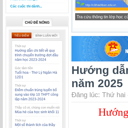
Các cuộc thi dành...
Thông báo lịch tập trung h
CHỦ ĐỀ NÓNG
TIÊU ĐIỂM
BÌNH LUẬN MỚI
Thời sự
Hướng dẫn chi tiết về quy
trình chuyển trường đợt đầu
năm học 2023-2024
Hướng dẫn 
Góc tâm hồn
Tuổi hoa - Thơ Lý Ngân Hà
12D1
năm 2025
Thời sự
Điểm chuẩn trúng tuyển bổ
Đăng lúc: Thứ hai
sung vào lớp 10 THPT công
lập năm 2023-2024
Thầy cô ơi, chúng con muốn nói
Hướng 
Mùa hè của học sinh khối 11
Thời sự
Một số thành tích của thầy