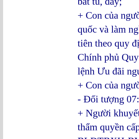
bắt tù, đày;
+ Con của ngườ
quốc và làm ng
tiên theo quy 
Chính phủ Quy 
lệnh Ưu đãi ng
+ Con của ngườ
- Đối tượng 07
+ Người khuyết 
thẩm quyền cấp