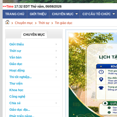
>>Time
17:32 EDT Thứ năm, 06/08/2026
WEBSITE TRƯỜNG T
TRANG CHỦ
GIỚI THIỆU
CHUYÊN MỤC
CƠ CẤU TỔ CHỨC
Chuyên mục
Thời sự
Tin giáo dục
CHUYÊN MỤC
Giới thiệu
Thời sự
Văn bản
Giáo dục
Hoạt động
Thi tốt nghiệp...
Thư viện
Khoa học
Công nghệ
Chia sẻ
Giáo dục địa...
Phát triển năng...