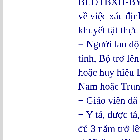
BLĐTBXH-BYT-
về việc xác đị
khuyết tật thực
+ Người lao độn
tỉnh, Bộ trở lê
hoặc huy hiệu 
Nam hoặc Tru
+ Giáo viên đã
+ Y tá, dược tá,
đủ 3 năm trở lê