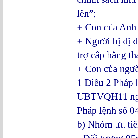
lên”;
+ Con của Anh 
+ Người bị dị d
trợ cấp hằng th
+ Con của ngườ
1 Điều 2 Pháp 
UBTVQH11 ngày
Pháp lệnh số 
b) Nhóm ưu tiê
- Đối tượng 05