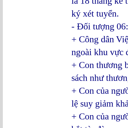
là 18 tháng kể 
ký xét tuyển.
- Đối tượng 06
+ Công dân Việ
ngoài khu vực 
+ Con thương b
sách như thươn
+ Con của ngườ
lệ suy giảm kh
+ Con của ngườ