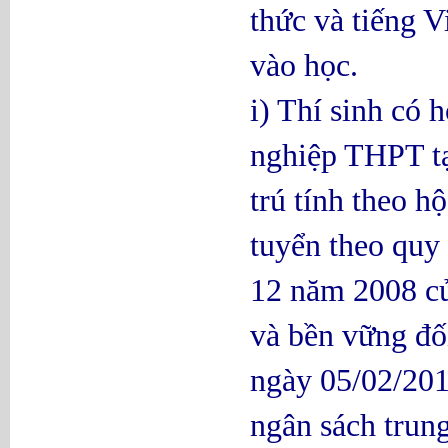
thức và tiếng V
vào học.
i) Thí sinh có 
nghiệp THPT tạ
trú tính theo h
tuyển theo quy
12 năm 2008 củ
và bền vững đố
ngày 05/02/201
ngân sách trun