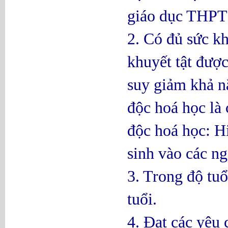
giáo dục THPT
2. Có đủ sức kh
khuyết tật được
suy giảm khả nă
độc hoá học là
độc hoá học: H
sinh vào các ng
3. Trong độ tu
tuổi.
4. Đạt các yêu 