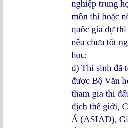
nghiệp trung h
môn thi hoặc nộ
quốc gia dự thi
nếu chưa tốt ng
học;
d) Thí sinh đã 
được Bộ Văn ho
tham gia thi đấ
địch thế giới, 
Á (ASIAD), Giả