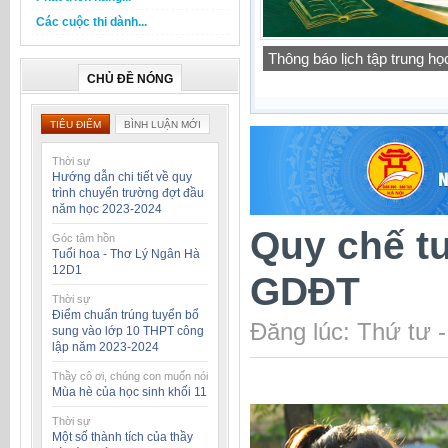
Các cuộc thi dành...
Thông báo lịch tập trung h
CHỦ ĐỀ NÓNG
TIÊU ĐIỂM
BÌNH LUẬN MỚI
Thời sự
Hướng dẫn chi tiết về quy
trình chuyển trường đợt đầu
năm học 2023-2024
Quy chế t
Góc tâm hồn
Tuổi hoa - Thơ Lý Ngân Hà
12D1
GDĐT
Thời sự
Điểm chuẩn trúng tuyển bổ
Đăng lúc: Thứ tư 
sung vào lớp 10 THPT công
lập năm 2023-2024
Thầy cô ơi, chúng con muốn nói
Mùa hè của học sinh khối 11
Thời sự
Một số thành tích của thầy