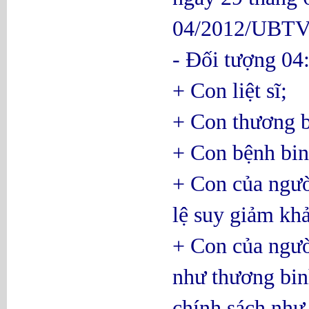
04/2012/UBTVQ
- Đối tượng 04
+ Con liệt sĩ;
+ Con thương b
+ Con bệnh bin
+ Con của ngườ
lệ suy giảm kh
+ Con của ngườ
như thương bi
chính sách như