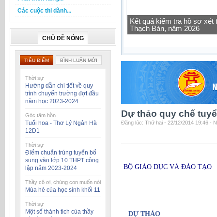
Các cuộc thi dành...
Tra cứu thông tin lớp học 
CHỦ ĐỀ NÓNG
TIÊU ĐIỂM
BÌNH LUẬN MỚI
Thời sự
Hướng dẫn chi tiết về quy
trình chuyển trường đợt đầu
năm học 2023-2024
Dự thảo quy chế tuy
Góc tâm hồn
Tuổi hoa - Thơ Lý Ngân Hà
Đăng lúc: Thứ hai - 22/12/2014 19:46 - 
12D1
Thời sự
Điểm chuẩn trúng tuyển bổ
sung vào lớp 10 THPT công
BỘ GIÁO DỤC VÀ ĐÀO TẠO
lập năm 2023-2024
Thầy cô ơi, chúng con muốn nói
Mùa hè của học sinh khối 11
Thời sự
Một số thành tích của thầy
D
Ự
THẢO