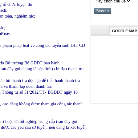
 tổ chức luyện thi;
bạch;
 an toàn, nghiêm túc;
ác;
GOOGLE MAP
hế này.
uy phạm pháp luật về công tác tuyển sinh ĐH, CĐ
thi do Bộ trưởng Bộ GDĐT ban hành.
au đây gọi chung là cấp tỉnh) chỉ đạo thanh tra
n bộ thanh tra độc lập để tiến hành thanh tra
 và thành lập đoàn thanh tra.
h tại Thông tư số 51/2012/TT- BGDĐT ngày 18
c, cao đẳng không được tham gia công tác thanh
) hoặc đã tốt nghiệp trung cấp (sau đây gọi
 được các yêu cầu sơ tuyển, nếu đăng kí xét tuyển