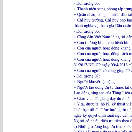
- Đối tượng 05:
+ Thanh niên xung phong tập trun
+ Quân nhân, công an nhân dân tại
+ Chỉ huy trưởng, Chỉ huy phó ban
thành nghĩa vụ tham gia Dân quân 
- Đối tượng 06:
+ Công dân Việt Nam là người dân 
+ Con thương binh, con bệnh binh
+ Con của người hoạt động kháng c
+ Con của người hoạt động cách mạ
+ Con của người hoạt động kháng c
31/2013/NĐ-CP ngày 09/4/2013 củ
+ Con của người có công giúp đỡ 
- Đối tượng 07:
+ Người khuyết tật nặng;
+ Người lao động ưu tú thuộc tất c
Lao động sáng tạo của Tổng Liê
+ Giáo viên đã giảng dạy đủ 3 năm
+ Y tá, dược tá, hộ lý, kỹ thuật vi
Thời hạn tối đa được hưởng ưu tiê
ngày ký quyết định xuất ngũ đến ng
Người có nhiều diện ưu tiên theo 
c) Những trường hợp ưu tiên khác