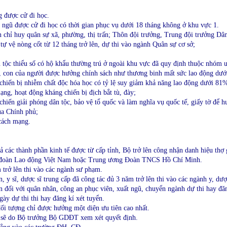
g được cử đi học.
 ngũ được cử đi học có thời gian phục vụ dưới 18 tháng không ở khu vực 1.
 chỉ huy quân sự xã, phường, thị trấn; Thôn đội trưởng, Trung đội trưởng Dâ
tự vệ nòng cốt từ 12 tháng trở lên, dự thi vào ngành Quân sự cơ sở;
tộc thiểu số có hộ khẩu thường trú ở ngoài khu vực đã quy định thuộc nhóm ư
, con của người được hưởng chính sách như thương binh mất sức lao động dư
hiến bị nhiễm chất độc hóa học có tỷ lệ suy giảm khả năng lao động dưới 81
ng, hoạt động kháng chiến bị địch bắt tù, đày;
hiến giải phóng dân tộc, bảo vệ tổ quốc và làm nghĩa vụ quốc tế, giấy tờ để h
a Chính phủ;
cách mạng.
ả các thành phần kinh tế được từ cấp tỉnh, Bộ trở lên công nhận danh hiệu thợ
n đoàn Lao động Việt Nam hoặc Trung ương Đoàn TNCS Hồ Chí Minh.
 trở lên thi vào các ngành sư phạm.
ên, y sĩ, dược sĩ trung cấp đã công tác đủ 3 năm trở lên thi vào các ngành y, dượ
n đối với quân nhân, công an phục viên, xuất ngũ, chuyển ngành dự thi hay đă
ày dự thi thi hay đăng kí xét tuyển.
đối tượng chỉ được hưởng một diện ưu tiên cao nhất.
 sẽ do Bộ trưởng Bộ GDĐT xem xét quyết định.