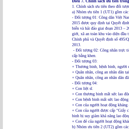
Điều 7. Chính sách ưu tiên trong
1. Chính sách ưu tiên theo đối tượ
a) Nhóm ưu tiên 1 (UT1) gồm các 
- Đối tượng 01: Công dân Việt Nam 
2015 được quy định tại Quyết địn
biển và hải đảo giai đoạn 2013 –
giới, xã an toàn khu vào diện đầ
Chính phủ và Quyết định số 495/
2013.
- Đối tượng 02: Công nhân trực tiế
cấp bằng khen.
- Đối tượng 03:
+ Thương binh, bệnh binh, người 
+ Quân nhân, công an nhân dân tại 
+ Quân nhân, công an nhân dân đã 
- Đối tượng 04:
+ Con liệt sĩ.
+ Con thương binh mất sức lao độ
+ Con bệnh binh mất sức lao động
+ Con của người hoạt động kháng c
+ Con của người được cấp “Giấy 
binh bị suy giảm khả năng lao độn
+ Con đẻ của người hoạt động khán
b) Nhóm ưu tiên 2 (UT2) gồm các