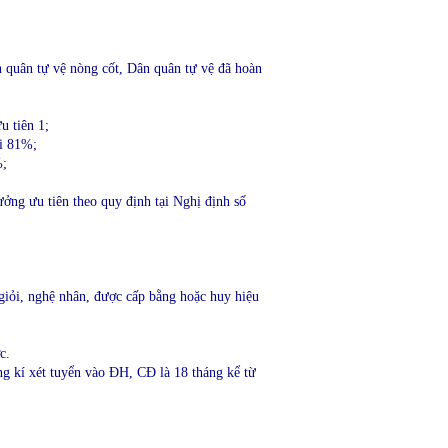
n quân tự vệ nòng cốt, Dân quân tự vệ đã hoàn
u tiên 1;
ới 81%;
%;
ưởng ưu tiên theo quy định tại Nghị định số
 giỏi, nghệ nhân, được cấp bằng hoặc huy hiệu
c.
ng kí xét tuyển vào ĐH, CĐ là 18 tháng kể từ