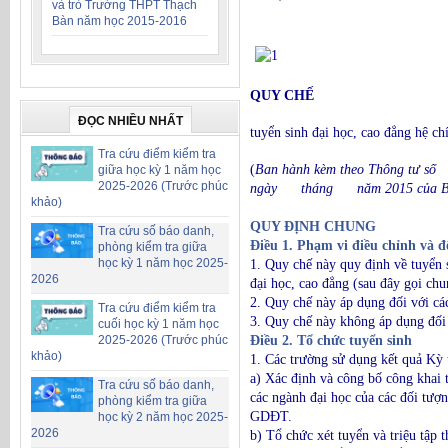
và trò Trường THPT Thạch
Bàn năm học 2015-2016
QUY CHẾ
ĐỌC NHIỀU NHẤT
tuyển sinh đại học, cao đẳng hệ ch
Tra cứu điểm kiểm tra
(
Ban hành kèm theo Thông tư
giữa học kỳ 1 năm học
2025-2026 (Trước phúc
ngày tháng năm 2015 của Bộ t
khảo)
Chươn
QUY ĐỊNH CHUNG
Tra cứu số báo danh,
Điều 1. Phạm vi điều chỉnh và 
phòng kiểm tra giữa
học kỳ 1 năm học 2025-
1. Quy chế này quy định về tuyển 
2026
đại học, cao đẳng (sau đây gọi chu
2. Quy chế này áp dụng đối với cá
Tra cứu điểm kiểm tra
3. Quy chế này không áp dụng đối 
cuối học kỳ 1 năm học
Điều 2. Tổ chức tuyển sinh
2025-2026 (Trước phúc
khảo)
1. Các trường sử dụng kết quả Kỳ 
a) Xác định và công bố công khai 
Tra cứu số báo danh,
các ngành đại học của các đối tượ
phòng kiểm tra giữa
GDĐT.
học kỳ 2 năm học 2025-
2026
b) Tổ chức xét tuyển và triệu tập 