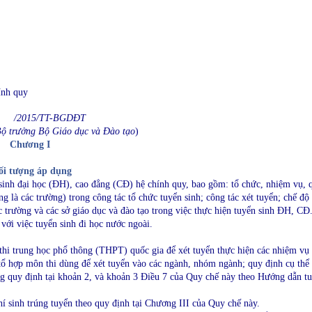
ính quy
 số /2015/TT-BGDĐT
rưởng Bộ Giáo dục và Đào tạo
)
g I
đối tượng áp dụng
sinh đại học (ĐH), cao đẳng (CĐ) hệ chính quy, bao gồm: tổ chức, nhiệm vụ, q
ng là các trường) trong công tác tổ chức tuyển sinh; công tác xét tuyển; chế độ
c trường và các sở giáo dục và đào tạo trong việc thực hiện tuyển sinh ĐH, CĐ
với việc tuyển sinh đi học nước ngoài.
thi trung học phổ thông (THPT) quốc gia để xét tuyển thực hiện các nhiệm vụ 
tổ hợp môn thi dùng để xét tuyển vào các ngành, nhóm ngành; quy định cụ thể
ng quy định tại khoản 2, và khoản 3 Điều 7 của Quy chế này theo Hướng dẫn t
thí sinh trúng tuyển theo quy định tại Chương III của Quy chế này.