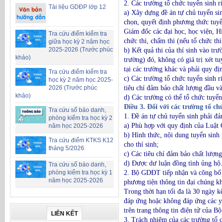
2. Các trường tổ chức tuyển sinh r
Tài liệu GDĐP lớp 12
a) Xây dựng đề án tự chủ tuyển si
chọn, quyết định phương thức tuyể
Giám đốc các đại học, học viện, Hi
Tra cứu điểm kiểm tra
chức thi, chấm thi (nếu tổ chức thi
giữa học kỳ 2 năm học
2025-2026 (Trước phúc
b) Kết quả thi của thí sinh vào tr
khảo)
trường) đó, không có giá trị xét t
tại các trường khác và phải quy đị
Tra cứu điểm kiểm tra
c) Các trường tổ chức tuyển sinh r
học kỳ 2 năm học 2025-
tiêu chí đảm bảo chất lượng đầu 
2026 (Trước phúc
khảo)
d) Các trường có thể tổ chức tuyể
Điều 3. Đối với các trường tổ ch
Tra cứu số báo danh,
1. Đề án tự chủ tuyển sinh phải đả
phòng kiểm tra học kỳ 2
a) Phù hợp với quy định của Luật G
năm học 2025-2026
b) Hình thức, nội dung tuyển sinh
Tra cứu điểm KTKS K12
cho thí sinh;
tháng 5/2026
c) Các tiêu chí đảm bảo chất lượn
d) Được dư luận đồng tình ủng hộ
Tra cứu số báo danh,
phòng kiểm tra học kỳ 1
2. Bộ GDĐT tiếp nhận và công bố n
năm học 2025-2026
phương tiện thông tin đại chúng kh
Trong thời hạn tối đa là 30 ngày 
đáp ứng hoặc không đáp ứng các yê
trên trang thông tin điện tử của 
LIÊN KẾT
3. Trách nhiệm của các trường tổ c