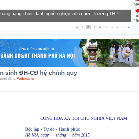
MA
Lự
của học sinh vào lớp 10 năm học 2026-2027
19
1
2
3
4
5
6
7
8
ển sinh ĐH-CĐ hệ chính quy
Người đăng:
Webmaster
CỘNG HÒA XÃ HỘI CHỦ NGHĨA VIỆT NAM
Độc lập - Tự do - Hạnh phúc
Hà Nội, ngày tháng năm 2015