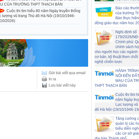
U CỦA TRƯỜNG THPT THẠCH BÀN
Báo cáo thườ
Cuộc thi tìm hiểu 80 năm Ngày truyền thống
của trường T
c lượng vũ trang Thủ đô Hà Nội (19/10/1946-
Bàn thực hiện
/10/2026)
động giáo dục năm học 2
Nghị định số
179/2026/NĐ
Chính phủ: Q
chính sách h
cho người học các ngành
cơ bản, kỹ thuật then chốt
nghệ chiến lược
HÀNH TRÌNH
Gửi bài viết qua email
NỘI ĐẾN ĐẤT
In ra
MAU CỦA T
Lưu bài viết này
THPT THẠCH BÀN
Cuộc thi tìm h
năm Ngày tru
Lực lượng vũ 
đô Hà Nội (19/10/1946-19
Tăng cường c
quản lý các h
biểu diễn nghệ
các cơ sở giá
địa bàn Thành phố