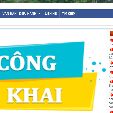
VĂN BẢN - ĐIỀU HÀNH
LIÊN HỆ
TÌM KIẾM
ph
da
Bà
lớ
lớ
Th
họ
ph
các
cô