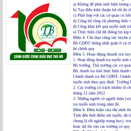
a) Không để phát sinh hiện tượng c
b) Tạo điều kiện thuận lợi tối đa 
c) Phối hợp với các cơ quan có liê
d) Công bố rộng rãi phương thức tu
đ) Công khai kết quả tuyển sinh tr
e) Thực hiện chế độ thông tin kịp 
Điều 4. Chỉ đạo công tác tuyển s
Bộ GDĐT thống nhất quản lí và chỉ
hệ chính quy.
Điều 5. Hoạt động thanh tra tuy
1. Hoạt động thanh tra tuyển sinh
Bộ trưởng, Thủ trưởng các cơ quan
Bộ, thanh tra tỉnh thực hiện thanh
Chánh thanh tra Bộ GDĐT, Chánh th
tuyển sinh theo quy định. Trường 
2. Các trường có trách nhiệm tổ c
tháng 12 năm 2012.
3. Những người có người thân (vợ,
tra tuyển sinh trong năm đó.
Điều 6. Điều kiện của thí sinh t
Tính đến thời điểm xét tuyển, đã 
chung là tốt nghiệp trung học); tr
hoặc dự thi vào các trường có quy 