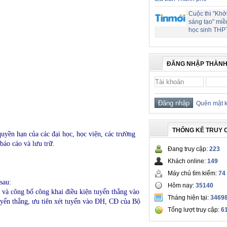
Cuộc thi "Khở
sáng tạo" miề
học sinh THP
ĐĂNG NHẬP THÀNH
Quên mật 
THỐNG KÊ TRUY 
uyền hạn của các đại học, học viện, các trường
 báo cáo và lưu trữ.
Đang truy cập:
223
.
Khách online:
149
Máy chủ tìm kiếm:
74
sau:
Hôm nay:
35140
 và công bố công khai điều kiện tuyển thẳng vào
Tháng hiện tại:
3469
uyển thẳng, ưu tiên xét tuyển vào ĐH, CĐ của Bộ
Tổng lượt truy cập:
6