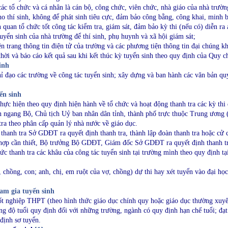
ác tổ chức và cá nhân là cán bộ, công chức, viên chức, nhà giáo của nhà trường
cho thí sinh, không để phát sinh tiêu cực, đảm bảo công bằng, công khai, minh 
n quan tổ chức tốt công tác kiểm tra, giám sát, đảm bảo kỳ thi (nếu có) diễn ra
yển sinh của nhà trường để thí sinh, phụ huynh và xã hội giám sát;
ên trang thông tin điện tử của trường và các phương tiện thông tin đại chúng kh
thời và báo cáo kết quả sau khi kết thúc kỳ tuyển sinh theo quy định của Quy c
inh
 đạo các trường về công tác tuyển sinh; xây dựng và ban hành các văn bản q
ển sinh
 thực hiện theo quy định hiện hành về tổ chức và hoạt động thanh tra các kỳ 
 ngang Bộ, Chủ tịch Uỷ ban nhân dân tỉnh, thành phố trực thuộc Trung ương (s
 tra theo phân cấp quản lý nhà nước về giáo dục.
anh tra Sở GDĐT ra quyết định thanh tra, thành lập đoàn thanh tra hoặc cử cá
hợp cần thiết, Bộ trưởng Bộ GDĐT, Giám đốc Sở GDĐT ra quyết định thanh tra
hức thanh tra các khâu của công tác tuyển sinh tại trường mình theo quy địn
 chồng, con; anh, chị, em ruột của vợ, chồng) dự thi hay xét tuyển vào đại họ
ham gia tuyển sinh
tốt nghiệp THPT (theo hình thức giáo dục chính quy hoặc giáo dục thường xuyên
ong độ tuổi quy định đối với những trường, ngành có quy định hạn chế tuổi; đạt
định sơ tuyển.