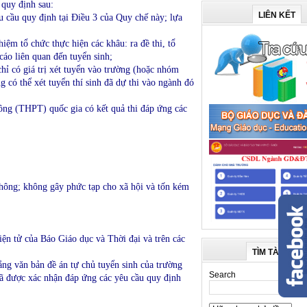
 quy định sau:
LIÊN KẾT
u cầu quy định tại Điều 3 của Quy chế này; lựa
ệm tổ chức thực hiện các khâu: ra đề thi, tổ
 cáo liên quan đến tuyển sinh;
chỉ có giá trị xét tuyển vào trường (hoặc nhóm
g có thể xét tuyển thí sinh đã dự thi vào ngành đó
hông (THPT) quốc gia có kết quả thi đáp ứng các
thông; không gây phức tạp cho xã hội và tốn kém
iện tử của Báo Giáo dục và Thời đại và trên các
TÌM TÀI LIỆU
ằng văn bản đề án tự chủ tuyển sinh của trường
Search
đã được xác nhận đáp ứng các yêu cầu quy định