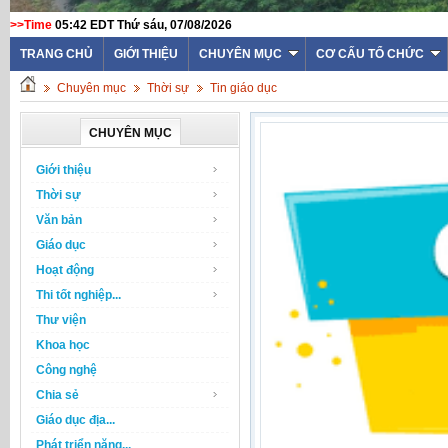
>>Time
05:42 EDT Thứ sáu, 07/08/2026
TRANG CHỦ
GIỚI THIỆU
CHUYÊN MỤC
CƠ CẤU TỔ CHỨC
Chuyên mục
Thời sự
Tin giáo dục
CHUYÊN MỤC
Giới thiệu
Thời sự
Văn bản
Giáo dục
Hoạt động
Thi tốt nghiệp...
Thư viện
Khoa học
Công nghệ
Chia sẻ
Giáo dục địa...
Phát triển năng...