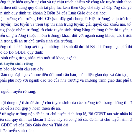
iêng thực hiện quyền tự chủ và tự chịu trách nhiệm về công tác tuyển sinh theo
nh theo nội dung quy định tại phụ lục kèm theo Quy chế này và đáp ứng các yê
n sinh quy định tại khoản 2 Điều 34 của Luật Giáo dục đại học;
ệu trưởng các trường ĐH, CĐ (sau đây gọi chung là Hiệu trưởng) chịu trách nhi
 tuyển); xét tuyển và triệu tập thí sinh trúng tuyển; giải quyết các khiếu nại, tố
ường (hoặc nhóm trường) tổ chức tuyển sinh riêng bằng phương thức thi tuyển, 
uyển sang trường (hoặc nhóm trường) khác; đối với ngành năng khiếu, các trườn
nh trong đề án tự chủ tuyển sinh của trường.
iêng có thể kết hợp xét tuyển những thí sinh đã dự thi Kỳ thi Trung học phổ t
vào do Bộ GDĐT quy định;
n sinh riêng từng phần cho một số khoa, ngành.
ức tuyển sinh riêng
m bảo các yêu cầu sau đây:
iáo dục đại học và mục tiêu đổi mới căn bản, toàn diện giáo dục và đào tạo;
 phải phù hợp với ngành đào tạo của nhà trường và chương trình giáo dục phổ 
g nguồn tuyển rõ ràng;
.
ội dung dự thảo đề án tự chủ tuyển sinh của các trường trên trang thông tin đ
ác để xã hội góp ý hoàn thiện đề án.
kể từ ngày trường nộp đề án tự chủ tuyển sinh hợp lệ, Bộ GDĐT tạo xác nhận b
u cầu quy định tại khoản 1 Điều này và công bố các đề án tự chủ tuyển sinh 
Bộ GDĐT và của Báo Giáo dục và Thời đại.
hức tuyển sinh riêng: