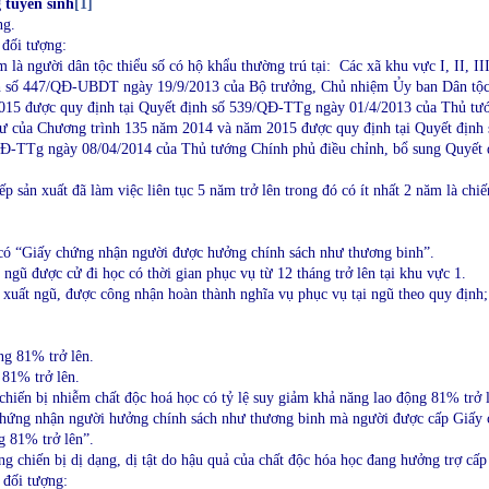
 tuyển sinh
[1]
ng.
đối tượng:
là người dân tộc thiểu số có hộ khẩu thường trú tại: Các xã khu vực I, II, II
h số 447/QĐ-UBDT ngày 19/9/2013 của Bộ trưởng, Chủ nhiệm Ủy ban Dân tộc;
 2015 được quy định tại Quyết định số 539/QĐ-TTg ngày 01/4/2013 của Thủ tướ
u tư của Chương trình 135 năm 2014 và năm 2015 được quy định tại Quyết đị
QĐ-TTg ngày 08/04/2014 của Thủ tướng Chính phủ điều chỉnh, bổ sung Quyết
p sản xuất đã làm việc liên tục 5 năm trở lên trong đó có ít nhất 2 năm là chiế
có “Giấy chứng nhận người được hưởng chính sách như thương binh”.
ngũ được cử đi học có thời gian phục vụ từ 12 tháng trở lên tại khu vực 1.
xuất ngũ, được công nhận hoàn thành nghĩa vụ phục vụ tại ngũ theo quy định;
ng 81% trở lên.
 81% trở lên.
hiến bị nhiễm chất độc hoá học có tỷ lệ suy giảm khả năng lao động 81% trở 
chứng nhận người hưởng chính sách như thương binh mà người được cấp Giấy
g 81% trở lên”.
g chiến bị dị dạng, dị tật do hậu quả của chất độc hóa học đang hưởng trợ cấp
 đối tượng: