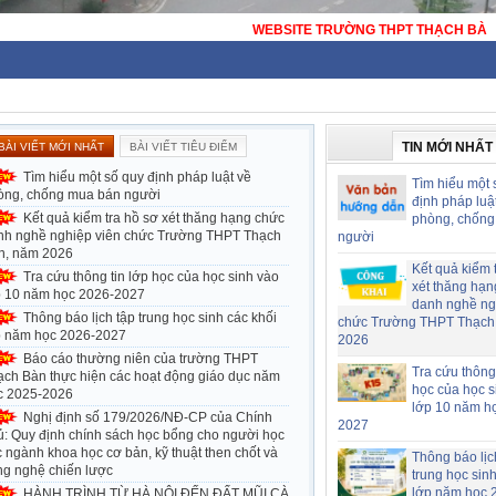
WEBSITE TRƯỜNG THPT THẠCH BÀN - 
TIN MỚI NHẤT
BÀI VIẾT MỚI NHẤT
BÀI VIẾT TIÊU ĐIỂM
Tìm hiểu một số quy định pháp luật về
Tìm hiểu một 
òng, chống mua bán người
định pháp luậ
Kết quả kiểm tra hồ sơ xét thăng hạng chức
phòng, chống
nh nghề nghiệp viên chức Trường THPT Thạch
người
n, năm 2026
Kết quả kiểm 
Tra cứu thông tin lớp học của học sinh vào
xét thăng hạn
p 10 năm học 2026-2027
danh nghề ng
Thông báo lịch tập trung học sinh các khối
chức Trường THPT Thạch
p năm học 2026-2027
2026
Báo cáo thường niên của trường THPT
Tra cứu thông 
ạch Bàn thực hiện các hoạt động giáo dục năm
học của học s
c 2025-2026
lớp 10 năm h
Nghị định số 179/2026/NĐ-CP của Chính
2027
ủ: Quy định chính sách học bổng cho người học
 ngành khoa học cơ bản, kỹ thuật then chốt và
Thông báo lịc
ng nghệ chiến lược
trung học sin
lớp năm học 
HÀNH TRÌNH TỪ HÀ NỘI ĐẾN ĐẤT MŨI CÀ