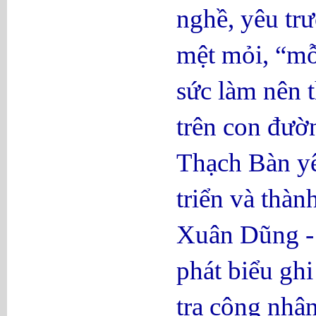
nghề, yêu tr
mệt mỏi, “mỗ
sức làm nên 
trên con đườ
Thạch Bàn yê
triển và thàn
Xuân Dũng - 
phát biểu g
tra công nhậ