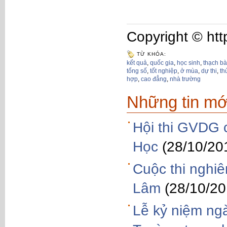
Copyright © htt
TỪ KHÓA:
kết quả
,
quốc gia
,
học sinh
,
thạch b
tổng số
,
tốt nghiệp
,
ở mùa
,
dự thi
,
th
hợp
,
cao đẳng
,
nhà trường
Những tin mớ
Hội thi GVDG 
Học
(28/10/20
Cuộc thi nghi
Lâm
(28/10/20
Lễ kỷ niệm ng