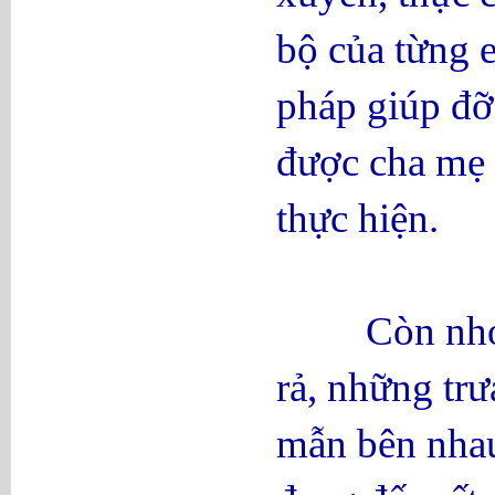
bộ của từng e
pháp giúp đỡ
được cha mẹ 
thực hiện.
Còn nhớ mới
rả, những tr
mẫn bên nhau