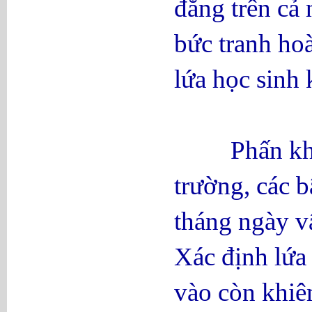
đẳng trên cả 
bức tranh ho
lứa học sinh 
Phấn khởi, t
trường, các 
tháng ngày vấ
Xác định lứa 
vào còn khiê