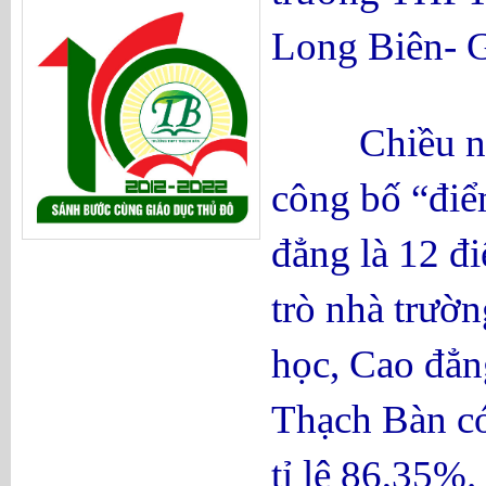
Long Biên- Gi
Chiều ngày 
công bố “điể
đẳng là 12 đi
trò nhà trườn
học, Cao đẳ
Thạch Bàn có
tỉ lệ 86,35%.