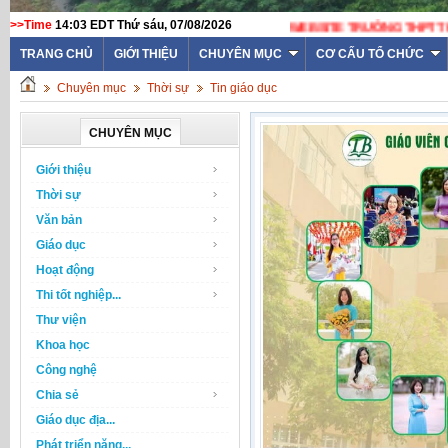
>>Time
14:03 EDT Thứ sáu, 07/08/2026
TRANG CHỦ
GIỚI THIỆU
CHUYÊN MỤC
CƠ CẤU TỔ CHỨC
Chuyên mục
Thời sự
Tin giáo dục
CHUYÊN MỤC
Giới thiệu
Thời sự
Văn bản
Giáo dục
Hoạt động
Thi tốt nghiệp...
Thư viện
Khoa học
Công nghệ
Chia sẻ
Giáo dục địa...
Phát triển năng...