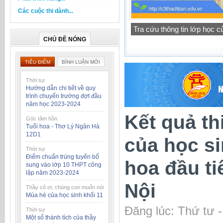
Các cuộc thi dành...
Thông báo lịch tập trung h
CHỦ ĐỀ NÓNG
TIÊU ĐIỂM
BÌNH LUẬN MỚI
Thời sự
Hướng dẫn chi tiết về quy
trình chuyển trường đợt đầu
năm học 2023-2024
Kết quả t
Góc tâm hồn
Tuổi hoa - Thơ Lý Ngân Hà
12D1
của học si
Thời sự
Điểm chuẩn trúng tuyển bổ
hoa đầu t
sung vào lớp 10 THPT công
lập năm 2023-2024
Nội
Thầy cô ơi, chúng con muốn nói
Mùa hè của học sinh khối 11
Đăng lúc: Thứ tư 
Thời sự
Một số thành tích của thầy