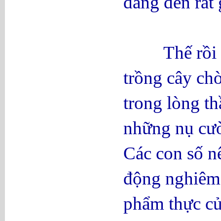
đang đến rất 
Thế rồi “tr
trồng cây ch
trong lòng t
những nụ cười
Các con số n
động nghiêm t
phẩm thực củ