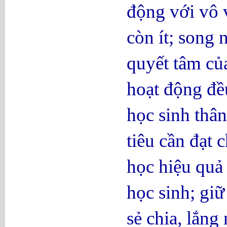
động với vô 
còn ít; song
quyết tâm củ
hoạt động đều
học sinh thâ
tiêu cần đạt
học hiệu quả 
học sinh; gi
sẻ chia, lắn