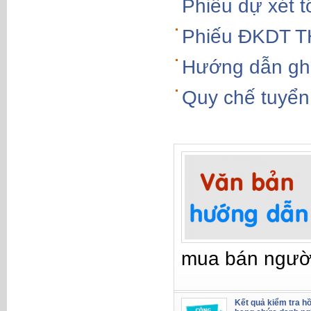
Phiếu dự xét 
Phiếu ĐKDT T
Hướng dẫn gh
Quy chế tuyể
mua bán ngườ
Kết quả kiểm tra hồ