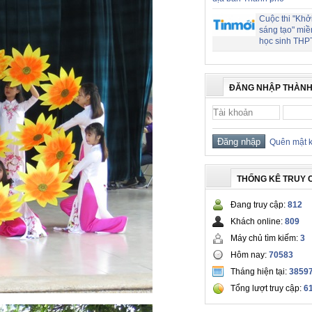
Cuộc thi "Khở
sáng tạo" miề
học sinh THP
ĐĂNG NHẬP THÀNH
Quên mật 
THỐNG KÊ TRUY 
Đang truy cập:
812
Khách online:
809
Máy chủ tìm kiếm:
3
Hôm nay:
70583
Tháng hiện tại:
3859
Tổng lượt truy cập:
6