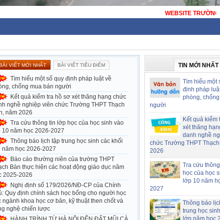
TE TRƯỜNG THPT THẠCH BÀN - HÀ NỘI - TRƯỜNG THPT CÔNG LẬP ĐẠT C
TIN MỚI NHẤT
BÀI VIẾT MỚI NHẤT
BÀI VIẾT TIÊU ĐIỂM
Tìm hiểu một số quy định pháp luật về
Tìm hiểu một 
òng, chống mua bán người
định pháp luậ
Kết quả kiểm tra hồ sơ xét thăng hạng chức
phòng, chống
nh nghề nghiệp viên chức Trường THPT Thạch
người
n, năm 2026
Kết quả kiểm 
Tra cứu thông tin lớp học của học sinh vào
xét thăng hạn
p 10 năm học 2026-2027
danh nghề ng
Thông báo lịch tập trung học sinh các khối
chức Trường THPT Thạch
p năm học 2026-2027
2026
Báo cáo thường niên của trường THPT
Tra cứu thông 
ạch Bàn thực hiện các hoạt động giáo dục năm
học của học s
c 2025-2026
lớp 10 năm h
Nghị định số 179/2026/NĐ-CP của Chính
2027
ủ: Quy định chính sách học bổng cho người học
 ngành khoa học cơ bản, kỹ thuật then chốt và
Thông báo lịc
ng nghệ chiến lược
trung học sin
lớp năm học 
HÀNH TRÌNH TỪ HÀ NỘI ĐẾN ĐẤT MŨI CÀ