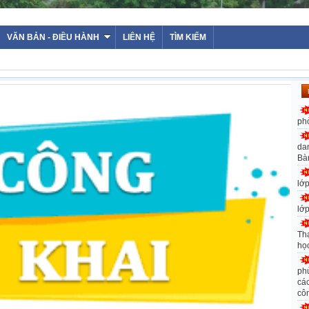
WEBSI
VĂN BẢN - ĐIỀU HÀNH
LIÊN HỆ
TÌM KIẾM
ph
da
Bà
lớ
lớ
Th
họ
ph
các
cô