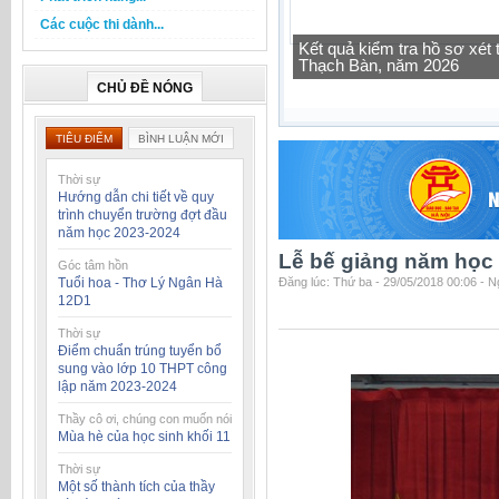
Các cuộc thi dành...
Tra cứu thông tin lớp học 
CHỦ ĐỀ NÓNG
TIÊU ĐIỂM
BÌNH LUẬN MỚI
Thời sự
Hướng dẫn chi tiết về quy
trình chuyển trường đợt đầu
năm học 2023-2024
Lễ bế giảng năm học
Góc tâm hồn
Tuổi hoa - Thơ Lý Ngân Hà
Đăng lúc: Thứ ba - 29/05/2018 00:06 - 
12D1
Thời sự
Điểm chuẩn trúng tuyển bổ
sung vào lớp 10 THPT công
lập năm 2023-2024
Thầy cô ơi, chúng con muốn nói
Mùa hè của học sinh khối 11
Thời sự
Một số thành tích của thầy