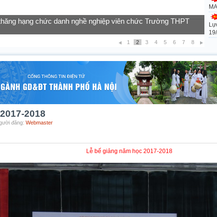
MA
Lự
của học sinh vào lớp 10 năm học 2026-2027
19
1
2
3
4
5
6
7
8
 2017-2018
Người đăng:
Webmaster
Lễ bế giảng năm học 2017-2018