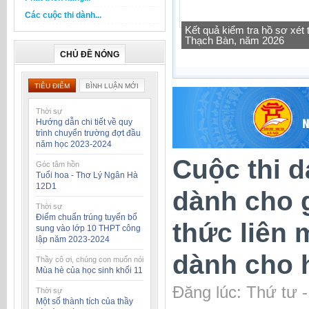
Các cuộc thi dành...
Kết quả kiểm tra hồ sơ xé
Thạch Bàn, năm 2026
Tra cứu thông tin lớp học 
CHỦ ĐỀ NÓNG
TIÊU ĐIỂM
BÌNH LUẬN MỚI
Thời sự
Hướng dẫn chi tiết về quy
trình chuyển trường đợt đầu
năm học 2023-2024
Cuộc thi d
Góc tâm hồn
Tuổi hoa - Thơ Lý Ngân Hà
12D1
dành cho g
Thời sự
Điểm chuẩn trúng tuyển bổ
thức liên 
sung vào lớp 10 THPT công
lập năm 2023-2024
dành cho 
Thầy cô ơi, chúng con muốn nói
Mùa hè của học sinh khối 11
Đăng lúc: Thứ tư 
Thời sự
Một số thành tích của thầy