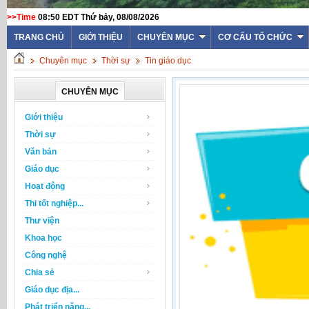
>>Time
08:50 EDT Thứ bảy, 08/08/2026
TRANG CHỦ
GIỚI THIỆU
CHUYÊN MỤC
CƠ CẤU TỔ CHỨC
Chuyên mục
Thời sự
Tin giáo dục
CHUYÊN MỤC
Giới thiệu
Thời sự
Văn bản
Giáo dục
Hoạt động
Thi tốt nghiệp...
Thư viện
Khoa học
Công nghệ
Chia sẻ
Giáo dục địa...
Phát triển năng...