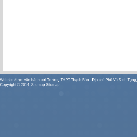
Website được vận hành bởi Trường THPT Thạch Bàn - Địa chỉ: Phố Vũ Đình Tụng
Copyright ©
2014
.
Sitemap
Sitemap