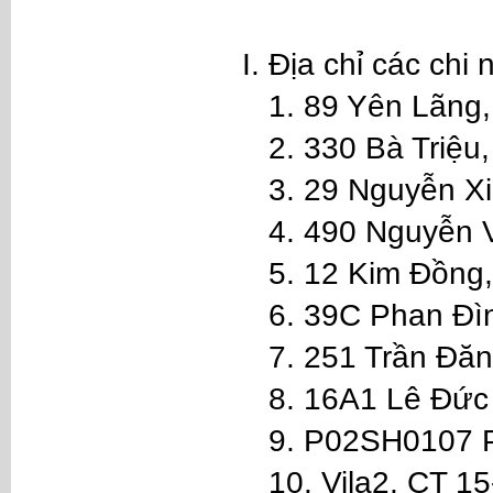
Địa chỉ các chi
1. 89 Yên Lãng
2. 330 Bà Triệu
3. 29 Nguyễn X
4. 490 Nguyễn 
5. 12 Kim Đồng
6. 39C Phan Đì
7. 251 Trần Đăn
8. 16A1 Lê Đức
9. P02SH0107 Pa
10. Vila2, CT 1