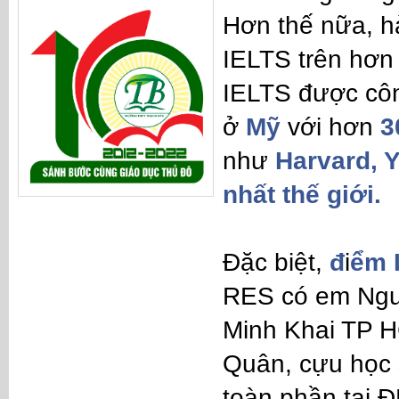
Hơn thế nữa, h
IELTS trên hơ
IELTS được côn
ở
Mỹ
với hơn
3
như
Harvard, Y
nhất thế giới.
Đặc biệt,
đ
i
ểm 
RES có em Nguy
Minh Khai TP 
Quân, cựu học 
toàn phần tại Đ