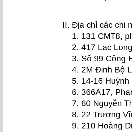
Địa chỉ các chi
1. 131 CMT8, p
2. 417 Lạc Lon
3. Số 99 Cộng 
4. 2M Đinh Bộ 
5. 14-16 Huỳnh
6. 366A17, Pha
7. 60 Nguyễn T
8. 22 Trương V
9. 210 Hoàng Di