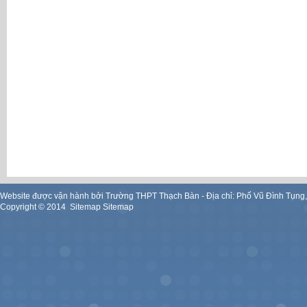
Website được vận hành bởi Trường THPT Thạch Bàn - Địa chỉ: Phố Vũ Đình Tụng
Copyright ©
2014
.
Sitemap
Sitemap