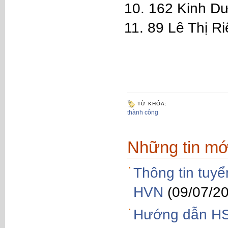
10. 162 Kinh D
11. 89 Lê Thị R
TỪ KHÓA:
thành công
Những tin mớ
Thông tin tuy
HVN
(09/07/2
Hướng dẫn HS