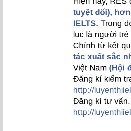
Hiện nay, RES 
tuyệt đối), hơ
IELTS.
Trong đ
lục là người tr
Chính từ kết q
tác xuất sắc n
Việt Nam
(Hội 
Đăng kí kiểm tr
http://luyenthi
Đăng kí tư vấn,
http://luyenthii