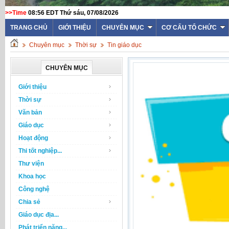
>>Time
08:56 EDT Thứ sáu, 07/08/2026
TRANG CHỦ
GIỚI THIỆU
CHUYÊN MỤC
CƠ CẤU TỔ CHỨC
Chuyên mục
Thời sự
Tin giáo dục
CHUYÊN MỤC
Giới thiệu
Thời sự
Văn bản
Giáo dục
Hoạt động
Thi tốt nghiệp...
Thư viện
Khoa học
Công nghệ
Chia sẻ
Giáo dục địa...
Phát triển năng...