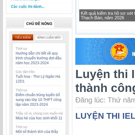
Các cuộc thi dành...
Tra cứu thông tin lớp học 
CHỦ ĐỀ NÓNG
TIÊU ĐIỂM
BÌNH LUẬN MỚI
Thời sự
Hướng dẫn chi tiết về quy
trình chuyển trường đợt đầu
năm học 2023-2024
Luyện thi 
Góc tâm hồn
Tuổi hoa - Thơ Lý Ngân Hà
12D1
thành côn
Thời sự
Điểm chuẩn trúng tuyển bổ
Đăng lúc: Thứ năm
sung vào lớp 10 THPT công
lập năm 2023-2024
LUYỆN THI I
Thầy cô ơi, chúng con muốn nói
Mùa hè của học sinh khối 11
Thời sự
Một số thành tích của thầy