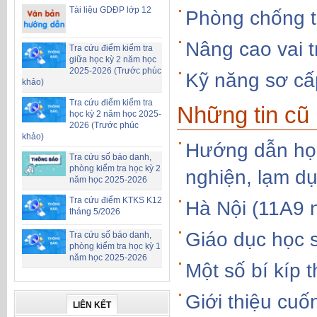
Tài liệu GDĐP lớp 12
Phòng chống t
Nâng cao vai t
Tra cứu điểm kiểm tra
giữa học kỳ 2 năm học
2025-2026 (Trước phúc
Kỹ năng sơ cấ
khảo)
Tra cứu điểm kiểm tra
Những tin cũ
học kỳ 2 năm học 2025-
2026 (Trước phúc
khảo)
Hướng dẫn học
Tra cứu số báo danh,
phòng kiểm tra học kỳ 2
nghiện, lạm d
năm học 2025-2026
Tra cứu điểm KTKS K12
Hà Nội (11A9 
tháng 5/2026
Giáo dục học si
Tra cứu số báo danh,
phòng kiểm tra học kỳ 1
năm học 2025-2026
Một số bí kíp 
Giới thiệu cu
LIÊN KẾT