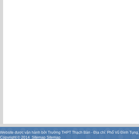
Website được vận hành bởi Trường THPT Thạch Bàn - Địa chỉ: Phố Vũ Đình Tụng
Copyright ©
2014
.
Sitemap
Sitemap