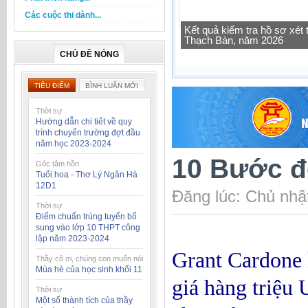
Các cuộc thi dành...
Tra cứu thông tin lớp học 
CHỦ ĐỀ NÓNG
TIÊU ĐIỂM
BÌNH LUẬN MỚI
Thời sự
Hướng dẫn chi tiết về quy
trình chuyển trường đợt đầu
năm học 2023-2024
10 Bước để
Góc tâm hồn
Tuổi hoa - Thơ Lý Ngân Hà
12D1
Đăng lúc: Chủ nhậ
Thời sự
Điểm chuẩn trúng tuyển bổ
sung vào lớp 10 THPT công
lập năm 2023-2024
Grant Cardone l
Thầy cô ơi, chúng con muốn nói
Mùa hè của học sinh khối 11
giá hàng triệu
Thời sự
Một số thành tích của thầy