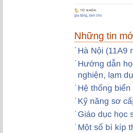
TỪ KHÓA:
gia tăng
,
làm cho
Những tin mớ
Hà Nội (11A9 
Hướng dẫn học
nghiện, lạm d
Hệ thống biển
Kỹ năng sơ cấ
Giáo dục học si
Một số bí kíp 