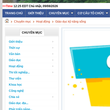
>>Time
12:25 EDT Chủ nhật, 09/08/2026
TRANG CHỦ
GIỚI THIỆU
CHUYÊN MỤC
CƠ CẤU TỔ CHỨC
Chuyên mục
Hoạt động
Giáo dục kỹ năng sống
CHUYÊN MỤC
Giới thiệu
Thời sự
Văn bản
Giáo dục
Hoạt động
Thi tốt nghiệp...
Thư viện
Khoa học
Công nghệ
Chia sẻ
Giáo dục địa...
Phát triển năng...