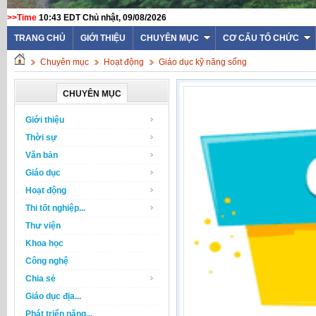
>>Time
10:43 EDT Chủ nhật, 09/08/2026
TRANG CHỦ
GIỚI THIỆU
CHUYÊN MỤC
CƠ CẤU TỔ CHỨC
Chuyên mục
Hoạt động
Giáo dục kỹ năng sống
CHUYÊN MỤC
Giới thiệu
Thời sự
Văn bản
Giáo dục
Hoạt động
Thi tốt nghiệp...
Thư viện
Khoa học
Công nghệ
Chia sẻ
Giáo dục địa...
Phát triển năng...