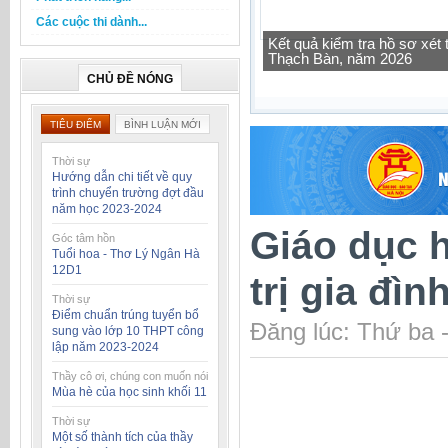
Các cuộc thi dành...
Tra cứu thông tin lớp học 
CHỦ ĐỀ NÓNG
TIÊU ĐIỂM
BÌNH LUẬN MỚI
Thời sự
Hướng dẫn chi tiết về quy
trình chuyển trường đợt đầu
năm học 2023-2024
Giáo dục h
Góc tâm hồn
Tuổi hoa - Thơ Lý Ngân Hà
12D1
trị gia đìn
Thời sự
Điểm chuẩn trúng tuyển bổ
Đăng lúc: Thứ ba 
sung vào lớp 10 THPT công
lập năm 2023-2024
Thầy cô ơi, chúng con muốn nói
Mùa hè của học sinh khối 11
Thời sự
Một số thành tích của thầy