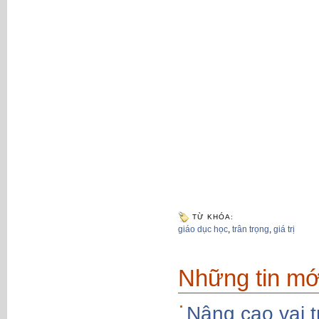
TỪ KHÓA:
giáo dục học
,
trân trọng
,
giá trị
Những tin mớ
Nâng cao vai t