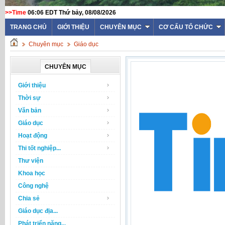
>>Time
06:06 EDT Thứ bảy, 08/08/2026
TRANG CHỦ
GIỚI THIỆU
CHUYÊN MỤC
CƠ CẤU TỔ CHỨC
Chuyên mục
Giáo dục
CHUYÊN MỤC
Giới thiệu
Thời sự
Văn bản
Giáo dục
Hoạt động
Thi tốt nghiệp...
Thư viện
Khoa học
Công nghệ
Chia sẻ
Giáo dục địa...
Phát triển năng...