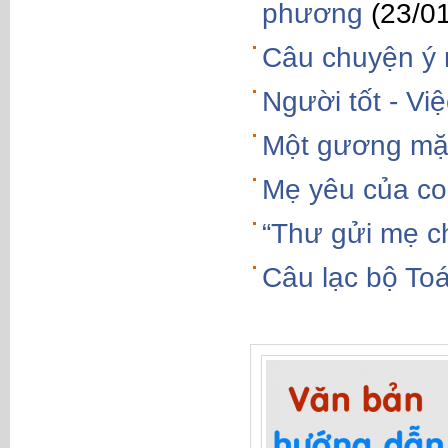
phương
(23/0
Câu chuyện ý 
Người tốt - Việ
Một gương mặt 
Mẹ yêu của co
“Thư gửi mẹ c
Câu lạc bộ To