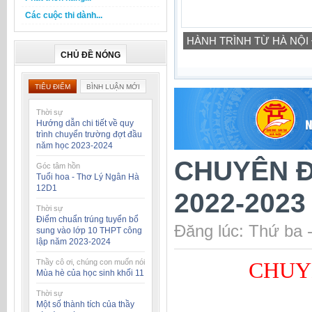
Các cuộc thi dành...
HÀNH TRÌNH TỪ HÀ NỘI
CHỦ ĐỀ NÓNG
TIÊU ĐIỂM
BÌNH LUẬN MỚI
Thời sự
Hướng dẫn chi tiết về quy
trình chuyển trường đợt đầu
năm học 2023-2024
CHUYÊN Đ
Góc tâm hồn
Tuổi hoa - Thơ Lý Ngân Hà
12D1
2022-2023
Thời sự
Điểm chuẩn trúng tuyển bổ
Đăng lúc: Thứ ba 
sung vào lớp 10 THPT công
lập năm 2023-2024
Thầy cô ơi, chúng con muốn nói
CHUYÊ
Mùa hè của học sinh khối 11
Thời sự
Một số thành tích của thầy