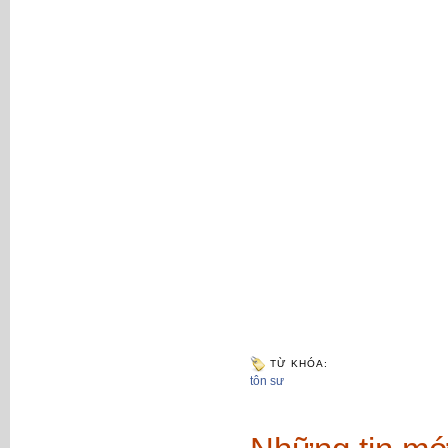
TỪ KHÓA:
tôn sư