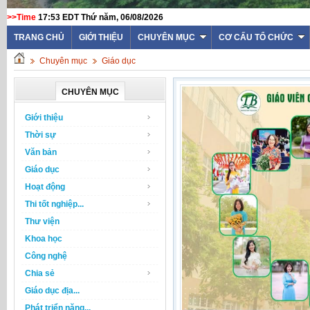
>>Time
17:53 EDT Thứ năm, 06/08/2026
TRANG CHỦ
GIỚI THIỆU
CHUYÊN MỤC
CƠ CẤU TỔ CHỨC
Chuyên mục
Giáo dục
CHUYÊN MỤC
Giới thiệu
Thời sự
Văn bản
Giáo dục
Hoạt động
Thi tốt nghiệp...
Thư viện
Khoa học
Công nghệ
Chia sẻ
Giáo dục địa...
Phát triển năng...