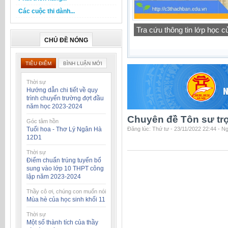
Các cuộc thi dành...
Thông báo lịch tập trung h
CHỦ ĐỀ NÓNG
TIÊU ĐIỂM
BÌNH LUẬN MỚI
Thời sự
Hướng dẫn chi tiết về quy
trình chuyển trường đợt đầu
năm học 2023-2024
Chuyên đề Tôn sư tr
Góc tâm hồn
Tuổi hoa - Thơ Lý Ngân Hà
Đăng lúc: Thứ tư - 23/11/2022 22:44 - N
12D1
Thời sự
Điểm chuẩn trúng tuyển bổ
sung vào lớp 10 THPT công
lập năm 2023-2024
Thầy cô ơi, chúng con muốn nói
Mùa hè của học sinh khối 11
Thời sự
Một số thành tích của thầy