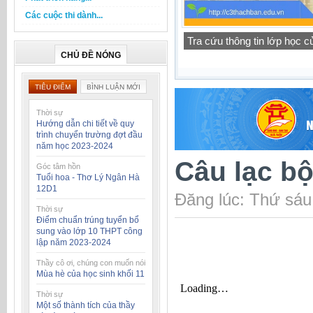
Các cuộc thi dành...
Thông báo lịch tập trung h
CHỦ ĐỀ NÓNG
TIÊU ĐIỂM
BÌNH LUẬN MỚI
Thời sự
Hướng dẫn chi tiết về quy
trình chuyển trường đợt đầu
năm học 2023-2024
Câu lạc b
Góc tâm hồn
Tuổi hoa - Thơ Lý Ngân Hà
12D1
Đăng lúc: Thứ sáu
Thời sự
Điểm chuẩn trúng tuyển bổ
sung vào lớp 10 THPT công
lập năm 2023-2024
Thầy cô ơi, chúng con muốn nói
Mùa hè của học sinh khối 11
Thời sự
Một số thành tích của thầy