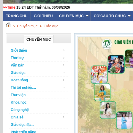
>>Time
15:24 EDT Thứ năm, 06/08/2026
TRANG CHỦ
GIỚI THIỆU
CHUYÊN MỤC
CƠ CẤU TỔ CHỨC
Chuyên mục
Giáo dục
CHUYÊN MỤC
Giới thiệu
Thời sự
Văn bản
Giáo dục
Hoạt động
Thi tốt nghiệp...
Thư viện
Khoa học
Công nghệ
Chia sẻ
Giáo dục địa...
Phát triển năng...