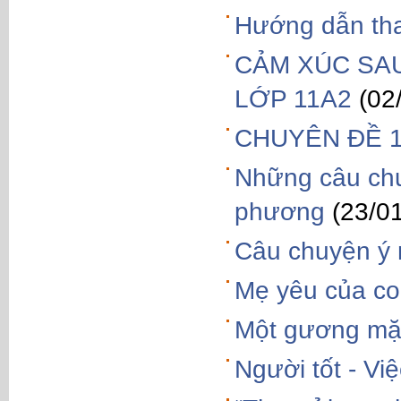
Hướng dẫn tha
CẢM XÚC SAU
LỚP 11A2
(02
CHUYÊN ĐỀ 1
Những câu chu
phương
(23/0
Câu chuyện ý 
Mẹ yêu của co
Một gương mặt 
Người tốt - Việ