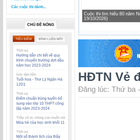
Các cuộc thi dành...
Cuộc thi tìm hiểu 80 năm N
19/10/2026)
CHỦ ĐỀ NÓNG
TIÊU ĐIỂM
BÌNH LUẬN MỚI
Thời sự
Hướng dẫn chi tiết về quy
trình chuyển trường đợt đầu
năm học 2023-2024
HĐTN Vẻ đ
Góc tâm hồn
Tuổi hoa - Thơ Lý Ngân Hà
12D1
Đăng lúc: Thứ ba 
Thời sự
Điểm chuẩn trúng tuyển bổ
sung vào lớp 10 THPT công
lập năm 2023-2024
Thầy cô ơi, chúng con muốn nói
Mùa hè của học sinh khối 11
Thời sự
Một số thành tích của thầy