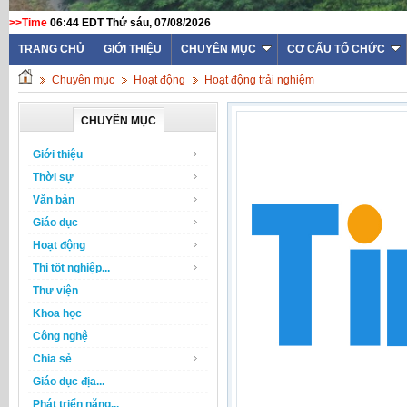
>>Time
06:44 EDT Thứ sáu, 07/08/2026
TRANG CHỦ
GIỚI THIỆU
CHUYÊN MỤC
CƠ CẤU TỔ CHỨC
Chuyên mục
Hoạt động
Hoạt động trải nghiệm
CHUYÊN MỤC
Giới thiệu
Thời sự
Văn bản
Giáo dục
Hoạt động
Thi tốt nghiệp...
Thư viện
Khoa học
Công nghệ
Chia sẻ
Giáo dục địa...
Phát triển năng...