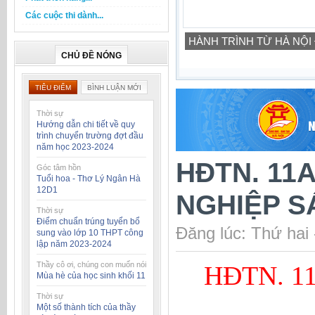
Các cuộc thi dành...
HÀNH TRÌNH TỪ HÀ NỘI
CHỦ ĐỀ NÓNG
TIÊU ĐIỂM
BÌNH LUẬN MỚI
Thời sự
Hướng dẫn chi tiết về quy
trình chuyển trường đợt đầu
năm học 2023-2024
HĐTN. 11
Góc tâm hồn
Tuổi hoa - Thơ Lý Ngân Hà
12D1
NGHIỆP S
Thời sự
Điểm chuẩn trúng tuyển bổ
Đăng lúc: Thứ hai
sung vào lớp 10 THPT công
lập năm 2023-2024
Thầy cô ơi, chúng con muốn nói
HĐTN. 1
Mùa hè của học sinh khối 11
Thời sự
Một số thành tích của thầy