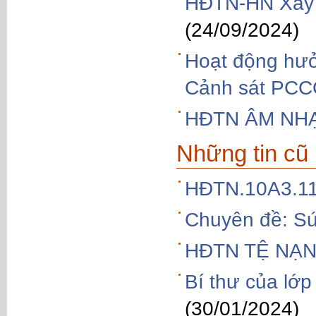
HĐTN-HN Xây d
(24/09/2024)
Hoạt động hưở
Cảnh sát PC
HĐTN ÂM NHẠ
Những tin cũ
HĐTN.10A3.1
Chuyên đề: Sứ
HĐTN TỆ NẠN
Bí thư của lớ
(30/01/2024)