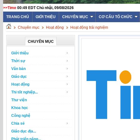
>>Time
00:49 EDT Chủ nhật, 09/08/2026
TRANG CHỦ
GIỚI THIỆU
CHUYÊN MỤC
CƠ CẤU TỔ CHỨC
Chuyên mục
Hoạt động
Hoạt động trải nghiệm
CHUYÊN MỤC
Giới thiệu
Thời sự
Văn bản
Giáo dục
Hoạt động
Thi tốt nghiệp...
Thư viện
Khoa học
Công nghệ
Chia sẻ
Giáo dục địa...
Phát triển năng...