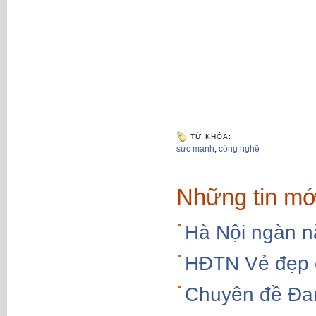
TỪ KHÓA:
sức mạnh
,
công nghệ
Những tin mớ
Hà Nội ngàn n
HĐTN Vẻ đẹp 
Chuyên đề Đam