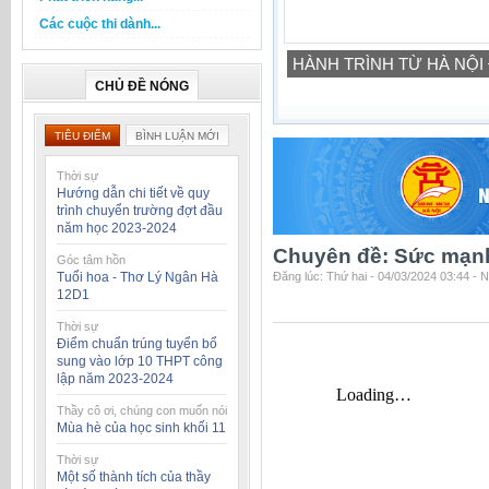
Các cuộc thi dành...
HÀNH TRÌNH TỪ HÀ NỘI
CHỦ ĐỀ NÓNG
TIÊU ĐIỂM
BÌNH LUẬN MỚI
Thời sự
Hướng dẫn chi tiết về quy
trình chuyển trường đợt đầu
năm học 2023-2024
Chuyên đề: Sức mạnh
Góc tâm hồn
Tuổi hoa - Thơ Lý Ngân Hà
Đăng lúc: Thứ hai - 04/03/2024 03:44 - 
12D1
Thời sự
Điểm chuẩn trúng tuyển bổ
sung vào lớp 10 THPT công
lập năm 2023-2024
Thầy cô ơi, chúng con muốn nói
Mùa hè của học sinh khối 11
Thời sự
Một số thành tích của thầy