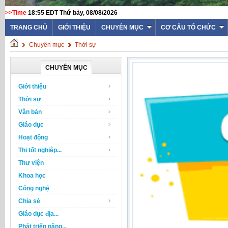
>>Time
18:55 EDT Thứ bảy, 08/08/2026
TRANG CHỦ
GIỚI THIỆU
CHUYÊN MỤC
CƠ CẤU TỔ CHỨC
Chuyên mục
Thời sự
CHUYÊN MỤC
Giới thiệu
Thời sự
Văn bản
Giáo dục
Hoạt động
Thi tốt nghiệp...
Thư viện
Khoa học
Công nghệ
Chia sẻ
Giáo dục địa...
Phát triển năng...