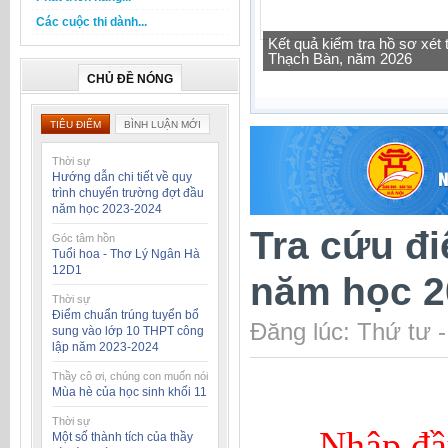
Các cuộc thi dành...
Kết quả kiểm tra hồ sơ xé
Thạch Bàn, năm 2026
Tra cứu thông tin lớp học 
CHỦ ĐỀ NÓNG
TIÊU ĐIỂM
BÌNH LUẬN MỚI
Thời sự
Hướng dẫn chi tiết về quy
trình chuyển trường đợt đầu
năm học 2023-2024
Tra cứu đi
Góc tâm hồn
Tuổi hoa - Thơ Lý Ngân Hà
12D1
năm học 2
Thời sự
Điểm chuẩn trúng tuyển bổ
Đăng lúc: Thứ tư 
sung vào lớp 10 THPT công
lập năm 2023-2024
Thầy cô ơi, chúng con muốn nói
Mùa hè của học sinh khối 11
Thời sự
Nhập đầ
Một số thành tích của thầy