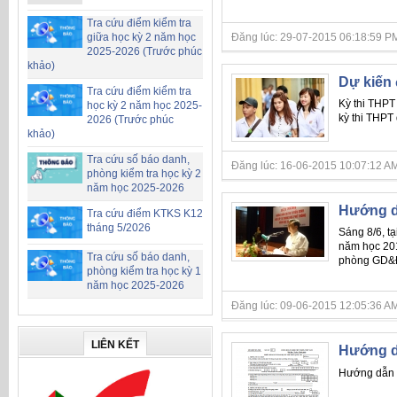
Tra cứu điểm kiểm tra
Đăng lúc: 29-07-2015 06:18:59 PM
giữa học kỳ 2 năm học
2025-2026 (Trước phúc
khảo)
Dự kiến 
Tra cứu điểm kiểm tra
Kỳ thi THPT 
học kỳ 2 năm học 2025-
kỳ thi THPT 
2026 (Trước phúc
khảo)
Tra cứu số báo danh,
Đăng lúc: 16-06-2015 10:07:12 AM
phòng kiểm tra học kỳ 2
năm học 2025-2026
Hướng dẫ
Tra cứu điểm KTKS K12
tháng 5/2026
Sáng 8/6, t
năm học 201
Tra cứu số báo danh,
phòng GD&ĐT
phòng kiểm tra học kỳ 1
năm học 2025-2026
Đăng lúc: 09-06-2015 12:05:36 AM
LIÊN KẾT
Hướng d
Hướng dẫn 