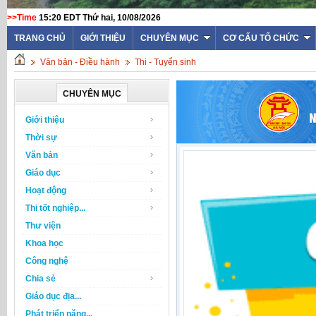
>>Time
15:20 EDT Thứ hai, 10/08/2026
TRANG CHỦ
GIỚI THIỆU
CHUYÊN MỤC
CƠ CẤU TỔ CHỨC
Văn bản - Điều hành
Thi - Tuyển sinh
CHUYÊN MỤC
Giới thiệu
Thời sự
Văn bản
Giáo dục
Hoạt động
Thi tốt nghiệp...
Thư viện
Khoa học
Công nghệ
Chia sẻ
Giáo dục địa...
Phát triển năng...