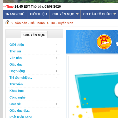
>>Time
14:45 EDT Thứ bảy, 08/08/2026
TRANG CHỦ
GIỚI THIỆU
CHUYÊN MỤC
CƠ CẤU TỔ CHỨC
Văn bản - Điều hành
Thi - Tuyển sinh
CHUYÊN MỤC
Giới thiệu
Thời sự
Văn bản
Giáo dục
Hoạt động
Thi tốt nghiệp...
Thư viện
Khoa học
Công nghệ
Chia sẻ
Giáo dục địa...
Phát triển năng...