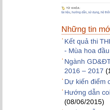
TỪ KHÓA:
tài liệu
,
hướng dẫn
,
sử dụng
,
hệ thố
Những tin mớ
Kết quả thi T
- Mùa hoa đầu
Ngành GD&ĐT 
2016 – 2017
(
Dự kiến điểm 
Hướng dẫn coi
(08/06/2015)