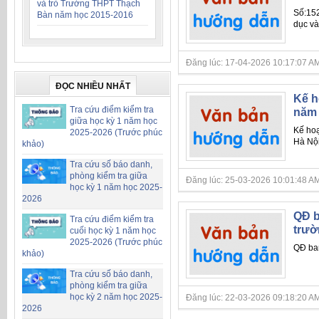
và trò Trường THPT Thạch
Số:152
Bàn năm học 2015-2016
dục và
Đăng lúc: 17-04-2026 10:17:07 AM
ĐỌC NHIỀU NHẤT
Kế h
Tra cứu điểm kiểm tra
năm 
giữa học kỳ 1 năm học
Kế hoạ
2025-2026 (Trước phúc
Hà Nộ
khảo)
Tra cứu số báo danh,
phòng kiểm tra giữa
Đăng lúc: 25-03-2026 10:01:48 AM
học kỳ 1 năm học 2025-
2026
QĐ b
Tra cứu điểm kiểm tra
trườ
cuối học kỳ 1 năm học
2025-2026 (Trước phúc
QĐ ban
khảo)
Tra cứu số báo danh,
phòng kiểm tra giữa
học kỳ 2 năm học 2025-
Đăng lúc: 22-03-2026 09:18:20 AM
2026