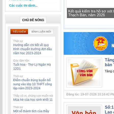
Các cuộc thi dành...
Tra cứu thông tin lớp học 
CHỦ ĐỀ NÓNG
TIÊU ĐIỂM
BÌNH LUẬN MỚI
Thời sự
Hướng dẫn chi tiết về quy
trình chuyển trường đợt đầu
năm học 2023-2024
Tăng
Góc tâm hồn
bàn 
Tuổi hoa - Thơ Lý Ngân Hà
12D1
Tăng c
Thời sự
Điểm chuẩn trúng tuyển bổ
sung vào lớp 10 THPT công
lập năm 2023-2024
Đăng lúc: 19-07-2026 10:16:42 PM
Thầy cô ơi, chúng con muốn nói
Mùa hè của học sinh khối 11
Số:1
Thời sự
Một số thành tích của thầy
Lao 