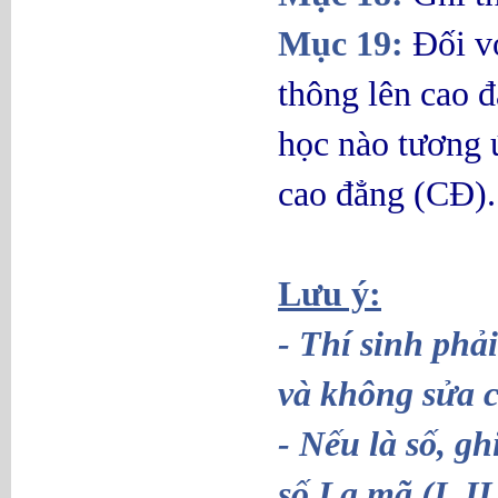
Mục 19:
Đối vớ
thông lên cao đ
học nào tương 
cao đẳng (CĐ).
Lưu ý:
- Thí sinh phả
và không sửa c
- Nếu là số, g
số La mã (I, II