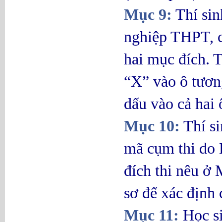
Mục 9:
Thí sin
nghiệp THPT, ch
hai mục đích. T
“X” vào ô tương
dấu vào cả hai 
Mục 10:
Thí si
mã cụm thi do 
đích thi nêu ở
sơ để xác định
Mục 11:
Học si