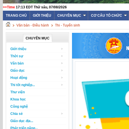
>>Time
17:13 EDT Thứ sáu, 07/08/2026
TRANG CHỦ
GIỚI THIỆU
CHUYÊN MỤC
CƠ CẤU TỔ CHỨC
Văn bản - Điều hành
Thi - Tuyển sinh
CHUYÊN MỤC
Giới thiệu
Thời sự
Văn bản
Giáo dục
Hoạt động
Thi tốt nghiệp...
Thư viện
Khoa học
Công nghệ
Chia sẻ
Giáo dục địa...
Phát triển năng...