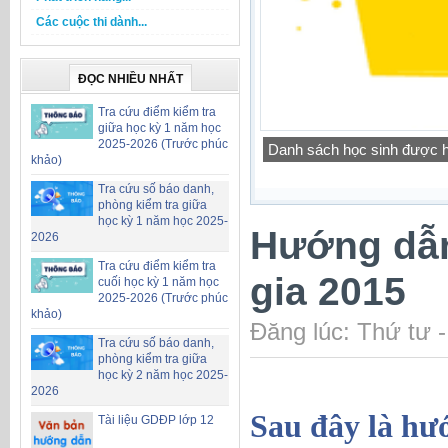
Các cuộc thi dành...
ĐỌC NHIỀU NHẤT
Tra cứu điểm kiểm tra
giữa học kỳ 1 năm học
2025-2026 (Trước phúc
Công khai chỉ tiêu biên ch
khảo)
Tra cứu số báo danh,
phòng kiểm tra giữa
học kỳ 1 năm học 2025-
Hướng dẫn
2026
Tra cứu điểm kiểm tra
gia 2015
cuối học kỳ 1 năm học
2025-2026 (Trước phúc
khảo)
Đăng lúc: Thứ tư 
Tra cứu số báo danh,
phòng kiểm tra giữa
học kỳ 2 năm học 2025-
2026
Sau đây là hư
Tài liệu GDĐP lớp 12