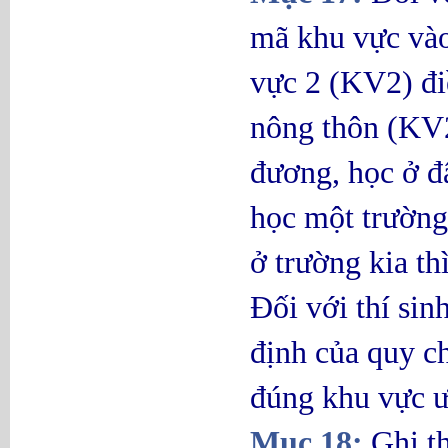
mã khu vực vào
vực 2 (KV2) đi
nông thôn (KV
đương, học ở đ
học một trường 
ở trường kia th
Đối với thí sin
định của quy c
đúng khu vực ư
Mục 18:
Ghi t