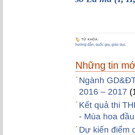
TỪ KHÓA:
hướng dẫn
,
quốc gia
,
giáo dục
Những tin mớ
Ngành GD&ĐT 
2016 – 2017
(
Kết quả thi T
- Mùa hoa đầu
Dự kiến điểm 