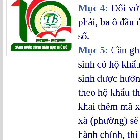
Mục 4:
Đối với
phải, ba ô đầu
số.
Mục 5:
Cần ghi
sinh có hộ khẩu
sinh được hưởng
theo hộ khẩu th
khai thêm mã x
xã (phường) sẽ
hành chính, thí