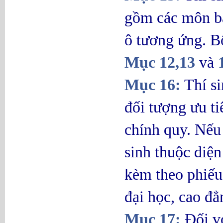
gồm các môn bắ
ô tương ứng. B
Mục 12,13
và
Mục 16:
Thí si
đối tượng ưu t
chính quy. Nếu 
sinh thuộc diện
kèm theo phiếu
đại học, cao đẳ
Mục 17:
Đối vớ