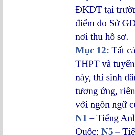
ĐKDT tại trườn
điểm do Sở GD
nơi thu hồ sơ.
Mục 12:
Tất cả
THPT và tuyển 
này, thí sinh đ
tương ứng, riê
với ngôn ngữ c
N1
– Tiếng An
Quốc;
N5
– Ti