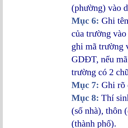
(phường) vào d
Mục 6:
Ghi tên
của trường vào
ghi mã trường v
GDĐT, nếu mã t
trường có 2 chữ 
Mục 7:
Ghi rõ 
Mục 8:
Thí sinh
(số nhà), thôn 
(thành phố).