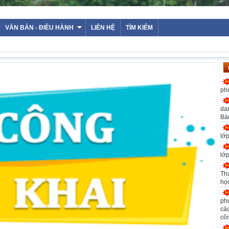
VĂN BẢN - ĐIỀU HÀNH
LIÊN HỆ
TÌM KIẾM
ph
da
Bà
lớ
lớ
Th
họ
ph
các
cô