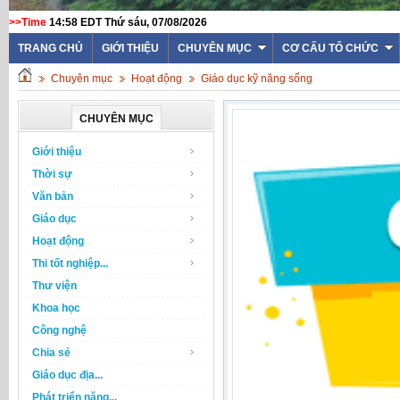
>>Time
14:58 EDT Thứ sáu, 07/08/2026
TRANG CHỦ
GIỚI THIỆU
CHUYÊN MỤC
CƠ CẤU TỔ CHỨC
Chuyên mục
Hoạt động
Giáo dục kỹ năng sống
CHUYÊN MỤC
Giới thiệu
Thời sự
Văn bản
Giáo dục
Hoạt động
Thi tốt nghiệp...
Thư viện
Khoa học
Công nghệ
Chia sẻ
Giáo dục địa...
Phát triển năng...