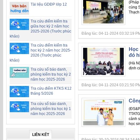
(Pháp 
Tài liệu GDĐP lớp 12
cùng S
Thạch 
Tra cứu điểm kiểm tra
giữa học kỳ 2 năm học
2025-2026 (Trước phúc
Đăng lúc: 04-11-2024 03:32:19 PM
khảo)
Tra cứu điểm kiểm tra
Học 
học kỳ 2 năm học 2025-
đó h
2026 (Trước phúc
khảo)
(Hà Nộ
định c
Tra cứu số báo danh,
phòng kiểm tra học kỳ 2
năm học 2025-2026
Đăng lúc: 04-11-2024 03:21:50 PM
Tra cứu điểm KTKS K12
tháng 5/2026
Công
Tra cứu số báo danh,
(ĐS&PL
phòng kiểm tra học kỳ 1
TTATGT
năm học 2025-2026
cảnh s
học si
LIÊN KẾT
Đăng lúc: 30-10-2024 08:34:14 AM