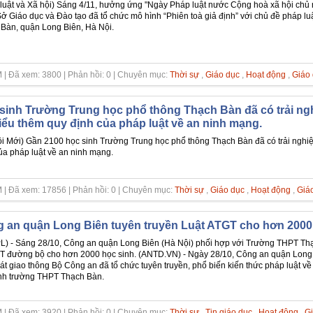
luật và Xã hội) Sáng 4/11, hưởng ứng "Ngày Pháp luật nước Cộng hoà xã hội chủ
ở Giáo dục và Đào tạo đã tổ chức mô hình “Phiên toà giả định” với chủ đề pháp l
Bàn, quận Long Biên, Hà Nội.
 | Đã xem: 3800 | Phản hồi: 0 | Chuyên mục:
Thời sự
,
Giáo dục
,
Hoạt động
,
Giáo 
sinh Trường Trung học phổ thông Thạch Bàn đã có trải nghi
iểu thêm quy định của pháp luật về an ninh mạng.
i Mới) Gần 2100 học sinh Trường Trung học phổ thông Thạch Bàn đã có trải nghiệm
ủa pháp luật về an ninh mạng.
 | Đã xem: 17856 | Phản hồi: 0 | Chuyên mục:
Thời sự
,
Giáo dục
,
Hoạt động
,
Giá
 an quận Long Biên tuyên truyền Luật ATGT cho hơn 2000
) - Sáng 28/10, Công an quận Long Biên (Hà Nội) phối hợp với Trường THPT Thạc
 đường bộ cho hơn 2000 học sinh. (ANTD.VN) - Ngày 28/10, Công an quận Long 
át giao thông Bộ Công an đã tổ chức tuyên truyền, phổ biến kiến thức pháp luật về
nh trường THPT Thạch Bàn.
 | Đã xem: 3920 | Phản hồi: 0 | Chuyên mục:
Thời sự
,
Tin giáo dục
,
Hoạt động
,
Gi