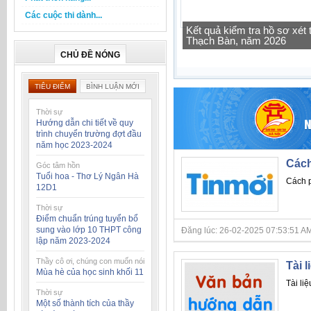
Các cuộc thi dành...
Tra cứu thông tin lớp học 
CHỦ ĐỀ NÓNG
TIÊU ĐIỂM
BÌNH LUẬN MỚI
Thời sự
Hướng dẫn chi tiết về quy
trình chuyển trường đợt đầu
năm học 2023-2024
Cách
Góc tâm hồn
Tuổi hoa - Thơ Lý Ngân Hà
Cách 
12D1
Thời sự
Điểm chuẩn trúng tuyển bổ
sung vào lớp 10 THPT công
Đăng lúc: 26-02-2025 07:53:51 AM
lập năm 2023-2024
Thầy cô ơi, chúng con muốn nói
Tài 
Mùa hè của học sinh khối 11
Tài li
Thời sự
Một số thành tích của thầy