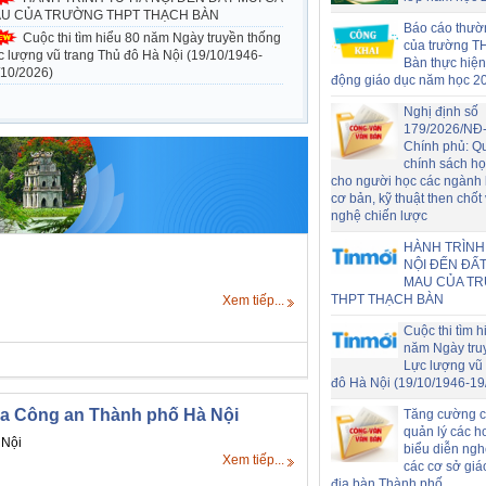
U CỦA TRƯỜNG THPT THẠCH BÀN
Báo cáo thườ
Cuộc thi tìm hiểu 80 năm Ngày truyền thống
của trường T
c lượng vũ trang Thủ đô Hà Nội (19/10/1946-
Bàn thực hiện
/10/2026)
động giáo dục năm học 2
Nghị định số
179/2026/NĐ
Chính phủ: Q
chính sách h
cho người học các ngành
cơ bản, kỹ thuật then chốt
nghệ chiến lược
HÀNH TRÌNH
NỘI ĐẾN ĐẤT
MAU CỦA T
THPT THẠCH BÀN
Xem tiếp...
Cuộc thi tìm h
năm Ngày tru
Lực lượng vũ 
đô Hà Nội (19/10/1946-19
 của Công an Thành phố Hà Nội
Tăng cường c
quản lý các h
 Nội
biểu diễn nghệ
Xem tiếp...
các cơ sở giá
địa bàn Thành phố