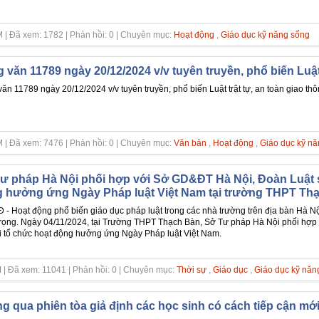
 | Đã xem: 1782 | Phản hồi: 0 | Chuyên mục:
Hoạt động
,
Giáo dục kỹ năng sống
 văn 11789 ngày 20/12/2024 v/v tuyên truyền, phổ biến Luật 
ăn 11789 ngày 20/12/2024 v/v tuyên truyền, phổ biến Luật trật tự, an toàn giao th
 | Đã xem: 7476 | Phản hồi: 0 | Chuyên mục:
Văn bản
,
Hoạt động
,
Giáo dục kỹ n
ư pháp Hà Nội phối hợp với Sở GD&ĐT Hà Nội, Đoàn Luật 
 hưởng ứng Ngày Pháp luật Việt Nam tại trường THPT Th
- Hoạt động phổ biến giáo dục pháp luật trong các nhà trường trên địa bàn Hà Nội
rọng. Ngày 04/11/2024, tại Trường THPT Thạch Bàn, Sở Tư pháp Hà Nội phối hợp
 tổ chức hoạt động hưởng ứng Ngày Pháp luật Việt Nam.
 | Đã xem: 11041 | Phản hồi: 0 | Chuyên mục:
Thời sự
,
Giáo dục
,
Giáo dục kỹ năn
g qua phiên tòa giả định các học sinh có cách tiếp cận mới