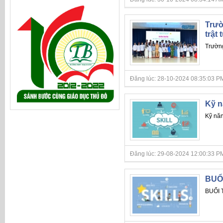
Trườ
trật
Trường
Đăng lúc: 28-10-2024 08:35:03 PM
Kỹ n
Kỹ năn
Đăng lúc: 29-08-2024 12:00:33 PM
BUỔ
BUỔI 