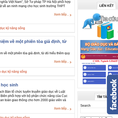
 nghĩa Việt Nam”, Sở Tư pháp TP Hà Nội phối hợp
LIÊN KẾT
uật về an ninh mạng cho học sinh trường THPT
Xem tiếp...
dục kỹ năng sống
ệm về một phiên tòa giả định, từ
 về một phiên tòa giả định, từ đó hiểu thêm quy
Xem tiếp...
o dục kỹ năng sống
 học sinh
h Bàn tổ chức tuyên truyền giáo dục về Luật
Biên phối hợp với bộ phận chức năng của Cục
TÌM TÀI LIỆU
 an toàn giao thông cho hơn 2000 giáo viên và
Search
Xem tiếp...
áo dục kỹ năng sống