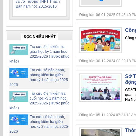
và trò Trường THPT Thạch
Bàn năm học 2015-2016
Đăng lúc: 06-01-2025 07:45:40 PM
Công
ĐỌC NHIỀU NHẤT
Công v
Tra cứu điểm kiểm tra
giữa học kỳ 1 năm học
2025-2026 (Trước phúc
Đăng lúc: 30-12-2024 08:39:18 PM
khảo)
Tra cứu số báo danh,
phòng kiểm tra giữa
Sở T
học kỳ 1 năm học 2025-
động
2026
GD&TĐ 
Tra cứu điểm kiểm tra
quan t
cuối học kỳ 1 năm học
Hà Nội
2025-2026 (Trước phúc
khảo)
Đăng lúc: 05-11-2024 07:21:13 AM
Tra cứu số báo danh,
phòng kiểm tra giữa
học kỳ 2 năm học 2025-
Thôn
2026