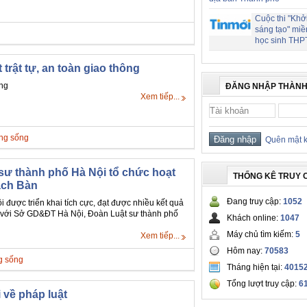
Cuộc thi "Khở
sáng tạo" miề
học sinh THP
trật tự, an toàn giao thông
ông
ĐĂNG NHẬP THÀNH
Xem tiếp...
ăng sống
Quên mật 
sư thành phố Hà Nội tổ chức hoạt
THỐNG KÊ TRUY 
ạch Bàn
Đang truy cập:
1052
 được triển khai tích cực, đạt được nhiều kết quả
 với Sở GD&ĐT Hà Nội, Đoàn Luật sư thành phố
Khách online:
1047
Máy chủ tìm kiếm:
5
Xem tiếp...
Hôm nay:
70583
g sống
Tháng hiện tại:
4015
Tổng lượt truy cập:
6
 về pháp luật