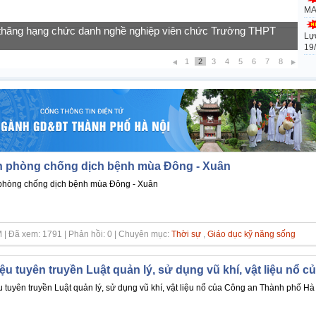
MA
Lự
của học sinh vào lớp 10 năm học 2026-2027
19
1
2
3
4
5
6
7
8
 phòng chống dịch bệnh mùa Đông - Xuân
phòng chống dịch bệnh mùa Đông - Xuân
 | Đã xem: 1791 | Phản hồi: 0 | Chuyên mục:
Thời sự
,
Giáo dục kỹ năng sống
liệu tuyên truyền Luật quản lý, sử dụng vũ khí, vật liệu nổ
ệu tuyên truyền Luật quản lý, sử dụng vũ khí, vật liệu nổ của Công an Thành phố Hà