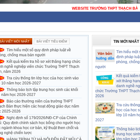
WEBSITE TRƯỜNG THPT THẠCH BÀN - HÀ NỘI - TRƯỜNG THPT CÔNG LẬP 
TIN MỚI NHẤT
BÀI VIẾT MỚI NHẤT
BÀI VIẾT TIÊU ĐIỂM
Tìm hiểu một số quy định pháp luật về
Tìm hiểu một 
òng, chống mua bán người
định pháp luậ
Kết quả kiểm tra hồ sơ xét thăng hạng chức
phòng, chống
nh nghề nghiệp viên chức Trường THPT Thạch
người
n, năm 2026
Kết quả kiểm 
Tra cứu thông tin lớp học của học sinh vào
xét thăng hạn
p 10 năm học 2026-2027
danh nghề ng
Thông báo lịch tập trung học sinh các khối
chức Trường THPT Thạch
p năm học 2026-2027
2026
Báo cáo thường niên của trường THPT
Tra cứu thông 
ạch Bàn thực hiện các hoạt động giáo dục năm
học của học s
c 2025-2026
lớp 10 năm h
Nghị định số 179/2026/NĐ-CP của Chính
2027
ủ: Quy định chính sách học bổng cho người học
 ngành khoa học cơ bản, kỹ thuật then chốt và
Thông báo lịc
ng nghệ chiến lược
trung học sin
lớp năm học 
HÀNH TRÌNH TỪ HÀ NỘI ĐẾN ĐẤT MŨI CÀ