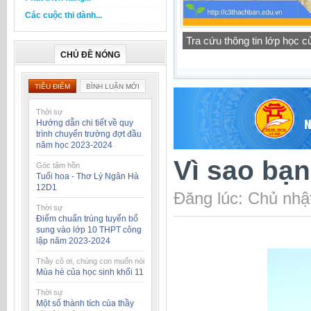
Các cuộc thi dành...
Thông báo lịch tập trung h
CHỦ ĐỀ NÓNG
TIÊU ĐIỂM
BÌNH LUẬN MỚI
Thời sự
Hướng dẫn chi tiết về quy
trình chuyển trường đợt đầu
năm học 2023-2024
Vì sao bạ
Góc tâm hồn
Tuổi hoa - Thơ Lý Ngân Hà
12D1
Đăng lúc: Chủ nhậ
Thời sự
Điểm chuẩn trúng tuyển bổ
sung vào lớp 10 THPT công
lập năm 2023-2024
Thầy cô ơi, chúng con muốn nói
Mùa hè của học sinh khối 11
Thời sự
Một số thành tích của thầy