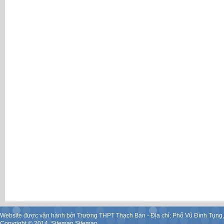
Website được vận hành bởi Trường THPT Thạch Bàn - Địa chỉ: Phố Vũ Đình Tụng
Copyright ©
2014
.
Sitemap
Sitemap