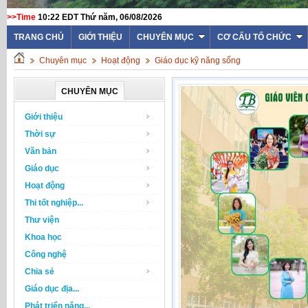
>>Time
10:22 EDT Thứ năm, 06/08/2026
TRANG CHỦ
GIỚI THIỆU
CHUYÊN MỤC
CƠ CẤU TỔ CHỨC
Chuyên mục
Hoạt động
Giáo dục kỹ năng sống
CHUYÊN MỤC
Giới thiệu
Thời sự
Văn bản
Giáo dục
Hoạt động
Thi tốt nghiệp...
Thư viện
Khoa học
Công nghệ
Chia sẻ
Giáo dục địa...
Phát triển năng...