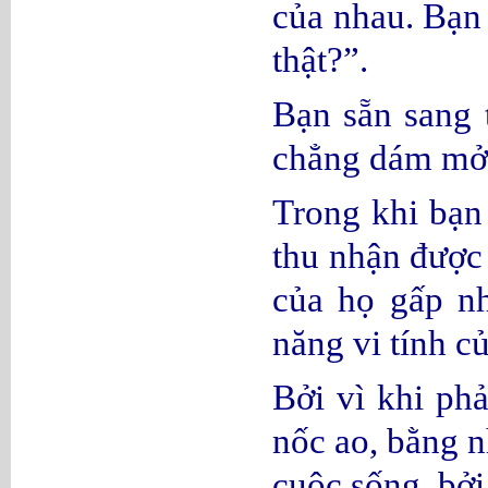
của nhau. Bạn 
thật?”.
Bạn sẵn sang 
chẳng dám mở m
Trong khi bạn
thu nhận được 
của họ gấp nh
năng vi tính c
Bởi vì khi phả
nốc ao, bằng n
cuộc sống, bởi