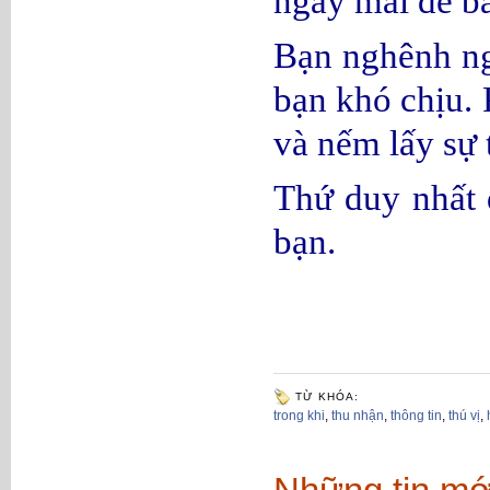
ngày mai để bắ
Bạn nghênh ng
bạn khó chịu. 
và nếm lấy sự 
Thứ duy nhất 
bạn.
TỪ KHÓA:
trong khi
,
thu nhận
,
thông tin
,
thú vị
,