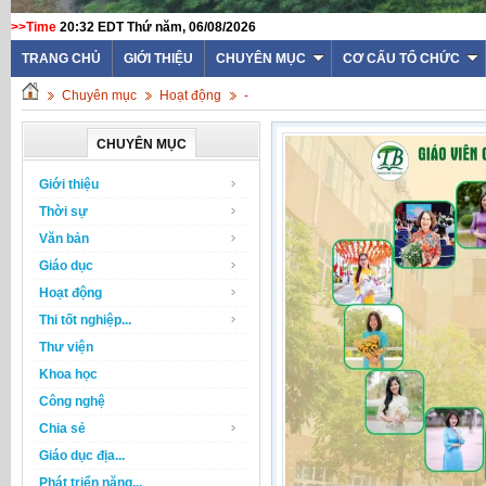
>>Time
20:32 EDT Thứ năm, 06/08/2026
TRANG CHỦ
GIỚI THIỆU
CHUYÊN MỤC
CƠ CẤU TỔ CHỨC
Chuyên mục
Hoạt động
-
CHUYÊN MỤC
Giới thiệu
Thời sự
Văn bản
Giáo dục
Hoạt động
Thi tốt nghiệp...
Thư viện
Khoa học
Công nghệ
Chia sẻ
Giáo dục địa...
Phát triển năng...