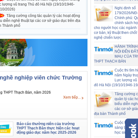
c lượng vũ trang Thủ đô Hà Nội (19/10/1946-
Nghị định số
/10/2026)
179/2026/NĐ
Tăng cường công tác quản lý các hoạt động
Chính phủ: Q
u diễn nghệ thuật tại các cơ sở giáo dục trên địa
chính sách h
n Thành phố
cho người học các ngành
cơ bản, kỹ thuật then chốt
nghệ chiến lược
HÀNH TRÌNH
NỘI ĐẾN ĐẤT
MAU CỦA T
THPT THẠCH BÀN
Cuộc thi tìm h
năm Ngày tru
 nghề nghiệp viên chức Trường
Lực lượng vũ 
đô Hà Nội (19/10/1946-19
ờng THPT Thạch Bàn, năm 2026
Tăng cường c
Xem tiếp...
quản lý các h
biểu diễn nghệ
các cơ sở giá
địa bàn Thành phố
Cuộc thi "Khở
Báo cáo thường niên của trường
sáng tạo" miề
THPT Thạch Bàn thực hiện các hoạt
động giáo dục năm học 2025-2026
học sinh THP