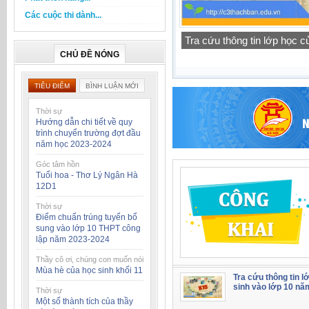
Các cuộc thi dành...
Tra cứu thông tin lớp học 
CHỦ ĐỀ NÓNG
TIÊU ĐIỂM
BÌNH LUẬN MỚI
Thời sự
Hướng dẫn chi tiết về quy
trình chuyển trường đợt đầu
năm học 2023-2024
Góc tâm hồn
Tuổi hoa - Thơ Lý Ngân Hà
12D1
Thời sự
Điểm chuẩn trúng tuyển bổ
sung vào lớp 10 THPT công
lập năm 2023-2024
Thầy cô ơi, chúng con muốn nói
Mùa hè của học sinh khối 11
Tra cứu thông tin l
sinh vào lớp 10 nă
Thời sự
Một số thành tích của thầy