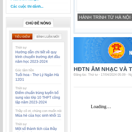
Các cuộc thi dành...
HÀNH TRÌNH TỪ HÀ NỘI
CHỦ ĐỀ NÓNG
TIÊU ĐIỂM
BÌNH LUẬN MỚI
Thời sự
Hướng dẫn chi tiết về quy
trình chuyển trường đợt đầu
năm học 2023-2024
HĐTN ÂM NHẠC VÀ T
Góc tâm hồn
Tuổi hoa - Thơ Lý Ngân Hà
Đăng lúc: Thứ tư - 17/04/2024 05:09 - 
12D1
Thời sự
Điểm chuẩn trúng tuyển bổ
sung vào lớp 10 THPT công
lập năm 2023-2024
Thầy cô ơi, chúng con muốn nói
Mùa hè của học sinh khối 11
Thời sự
Một số thành tích của thầy