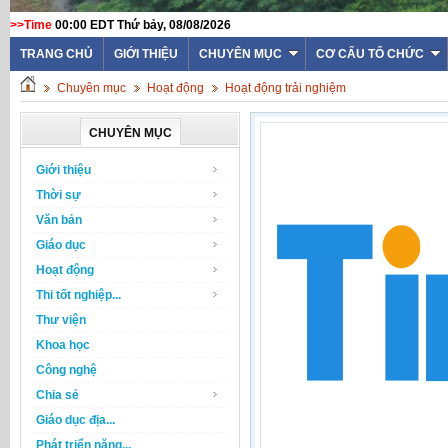
>>Time
00:00 EDT Thứ bảy, 08/08/2026
TRANG CHỦ
GIỚI THIỆU
CHUYÊN MỤC
CƠ CẤU TỔ CHỨC
Chuyên mục
Hoạt động
Hoạt động trải nghiệm
CHUYÊN MỤC
Giới thiệu
Thời sự
Văn bản
Giáo dục
Hoạt động
Thi tốt nghiệp...
Thư viện
Khoa học
Công nghệ
Chia sẻ
Giáo dục địa...
Phát triển năng...