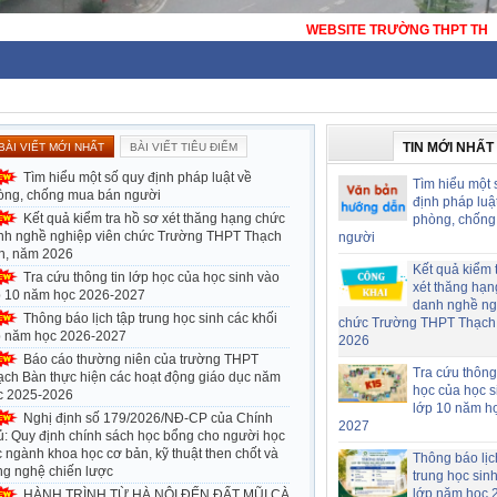
WEBSITE TRƯỜNG THPT THẠCH BÀN - HÀ NỘI
TIN MỚI NHẤT
BÀI VIẾT MỚI NHẤT
BÀI VIẾT TIÊU ĐIỂM
Tìm hiểu một số quy định pháp luật về
Tìm hiểu một 
òng, chống mua bán người
định pháp luậ
Kết quả kiểm tra hồ sơ xét thăng hạng chức
phòng, chống
nh nghề nghiệp viên chức Trường THPT Thạch
người
n, năm 2026
Kết quả kiểm 
Tra cứu thông tin lớp học của học sinh vào
xét thăng hạn
p 10 năm học 2026-2027
danh nghề ng
Thông báo lịch tập trung học sinh các khối
chức Trường THPT Thạch
p năm học 2026-2027
2026
Báo cáo thường niên của trường THPT
Tra cứu thông 
ạch Bàn thực hiện các hoạt động giáo dục năm
học của học s
c 2025-2026
lớp 10 năm h
Nghị định số 179/2026/NĐ-CP của Chính
2027
ủ: Quy định chính sách học bổng cho người học
 ngành khoa học cơ bản, kỹ thuật then chốt và
Thông báo lịc
ng nghệ chiến lược
trung học sin
lớp năm học 
HÀNH TRÌNH TỪ HÀ NỘI ĐẾN ĐẤT MŨI CÀ