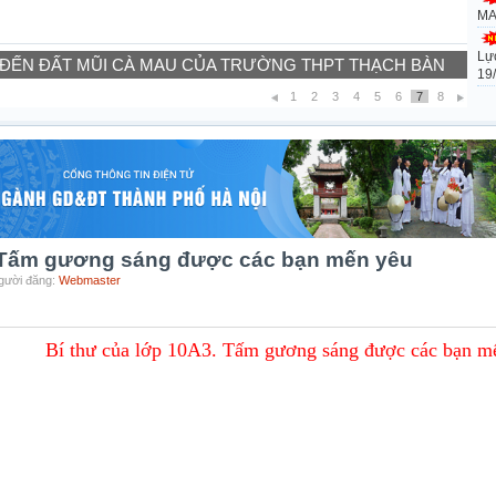
MA
Lự
 ĐẾN ĐẤT MŨI CÀ MAU CỦA TRƯỜNG THPT THẠCH BÀN
19
1
2
3
4
5
6
7
8
. Tấm gương sáng được các bạn mến yêu
Người đăng:
Webmaster
Bí thư của lớp 10A3. Tấm gương sáng được các bạn m