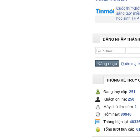
Cuộc thi "Khở
sáng tạo" miề
học sinh THP
ĐĂNG NHẬP THÀNH
Quên mật 
THỐNG KÊ TRUY 
Đang truy cập:
251
Khách online:
250
Máy chủ tìm kiếm:
1
Hôm nay:
80940
Tháng hiện tại:
4633
Tổng lượt truy cập:
6