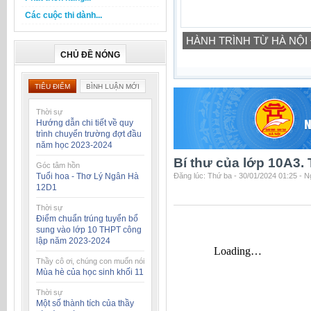
Các cuộc thi dành...
HÀNH TRÌNH TỪ HÀ NỘI
CHỦ ĐỀ NÓNG
TIÊU ĐIỂM
BÌNH LUẬN MỚI
Thời sự
Hướng dẫn chi tiết về quy
trình chuyển trường đợt đầu
năm học 2023-2024
Bí thư của lớp 10A3
Góc tâm hồn
Tuổi hoa - Thơ Lý Ngân Hà
Đăng lúc: Thứ ba - 30/01/2024 01:25 - 
12D1
Thời sự
Điểm chuẩn trúng tuyển bổ
sung vào lớp 10 THPT công
lập năm 2023-2024
Thầy cô ơi, chúng con muốn nói
Mùa hè của học sinh khối 11
Thời sự
Một số thành tích của thầy