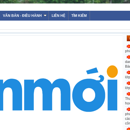
VĂN BẢN - ĐIỀU HÀNH
LIÊN HỆ
TÌM KIẾM
ph
da
Bà
lớ
lớ
Th
họ
ph
các
cô