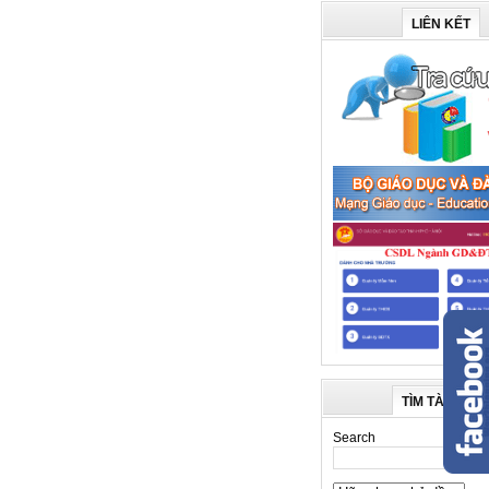
LIÊN KẾT
TÌM TÀI LIỆU
Search