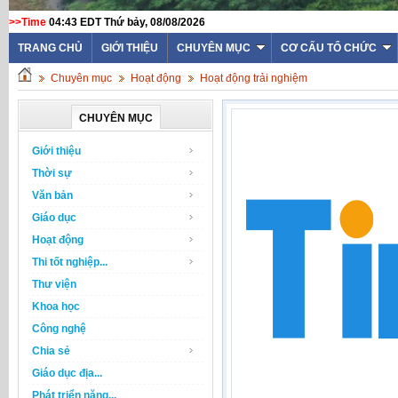
>>Time
04:43 EDT Thứ bảy, 08/08/2026
TRANG CHỦ
GIỚI THIỆU
CHUYÊN MỤC
CƠ CẤU TỔ CHỨC
Chuyên mục
Hoạt động
Hoạt động trải nghiệm
CHUYÊN MỤC
Giới thiệu
Thời sự
Văn bản
Giáo dục
Hoạt động
Thi tốt nghiệp...
Thư viện
Khoa học
Công nghệ
Chia sẻ
Giáo dục địa...
Phát triển năng...