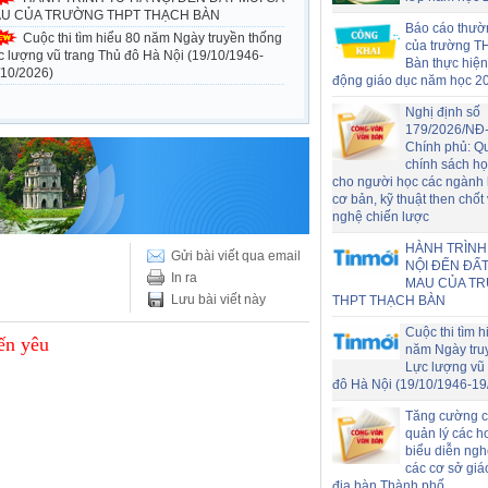
U CỦA TRƯỜNG THPT THẠCH BÀN
Báo cáo thườ
Cuộc thi tìm hiểu 80 năm Ngày truyền thống
của trường T
c lượng vũ trang Thủ đô Hà Nội (19/10/1946-
Bàn thực hiện
/10/2026)
động giáo dục năm học 2
Nghị định số
179/2026/NĐ
Chính phủ: Q
chính sách h
cho người học các ngành
cơ bản, kỹ thuật then chốt
nghệ chiến lược
HÀNH TRÌNH
Gửi bài viết qua email
NỘI ĐẾN ĐẤT
In ra
MAU CỦA T
Lưu bài viết này
THPT THẠCH BÀN
Cuộc thi tìm h
ến yêu
năm Ngày tru
Lực lượng vũ 
đô Hà Nội (19/10/1946-19
Tăng cường c
quản lý các h
biểu diễn nghệ
các cơ sở giá
địa bàn Thành phố