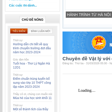
Các cuộc thi dành...
HÀNH TRÌNH TỪ HÀ NỘI
CHỦ ĐỀ NÓNG
TIÊU ĐIỂM
BÌNH LUẬN MỚI
Thời sự
Hướng dẫn chi tiết về quy
trình chuyển trường đợt đầu
năm học 2023-2024
Chuyên đề Vật lý với
Góc tâm hồn
Tuổi hoa - Thơ Lý Ngân Hà
Đăng lúc: Thứ ba - 31/03/2026 05:00 - 
12D1
Thời sự
Điểm chuẩn trúng tuyển bổ
sung vào lớp 10 THPT công
lập năm 2023-2024
Thầy cô ơi, chúng con muốn nói
Mùa hè của học sinh khối 11
Thời sự
Một số thành tích của thầy