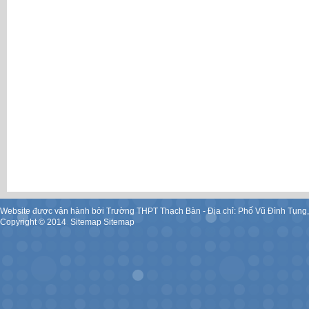
Website được vận hành bởi Trường THPT Thạch Bàn - Địa chỉ: Phố Vũ Đình Tụng
Copyright ©
2014
.
Sitemap
Sitemap