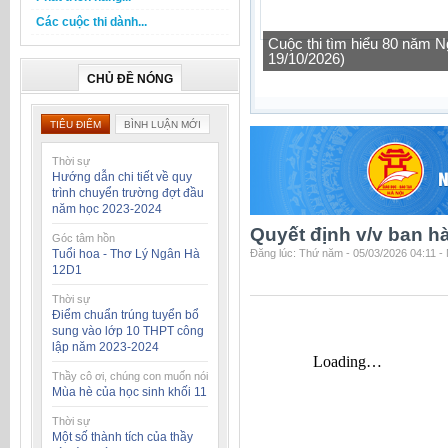
Các cuộc thi dành...
Cuộc thi tìm hiểu 80 năm N
19/10/2026)
CHỦ ĐỀ NÓNG
TIÊU ĐIỂM
BÌNH LUẬN MỚI
Thời sự
Hướng dẫn chi tiết về quy
trình chuyển trường đợt đầu
năm học 2023-2024
Quyết định v/v ban h
Góc tâm hồn
Tuổi hoa - Thơ Lý Ngân Hà
Đăng lúc: Thứ năm - 05/03/2026 04:11 -
12D1
Thời sự
Điểm chuẩn trúng tuyển bổ
sung vào lớp 10 THPT công
lập năm 2023-2024
Thầy cô ơi, chúng con muốn nói
Mùa hè của học sinh khối 11
Thời sự
Một số thành tích của thầy