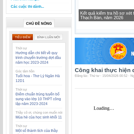
Các cuộc thi dành...
Tra cứu thông tin lớp học 
CHỦ ĐỀ NÓNG
TIÊU ĐIỂM
BÌNH LUẬN MỚI
Thời sự
Hướng dẫn chi tiết về quy
trình chuyển trường đợt đầu
năm học 2023-2024
Công khai thực hiện 
Góc tâm hồn
Tuổi hoa - Thơ Lý Ngân Hà
Đăng lúc: Thứ tư - 15/04/2026 00:52 - 
12D1
Thời sự
Điểm chuẩn trúng tuyển bổ
sung vào lớp 10 THPT công
lập năm 2023-2024
Thầy cô ơi, chúng con muốn nói
Mùa hè của học sinh khối 11
Thời sự
Một số thành tích của thầy