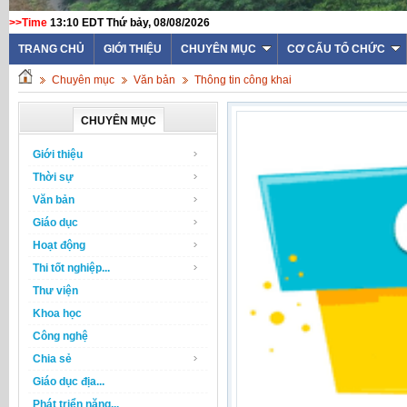
>>Time
13:10 EDT Thứ bảy, 08/08/2026
TRANG CHỦ
GIỚI THIỆU
CHUYÊN MỤC
CƠ CẤU TỔ CHỨC
Chuyên mục
Văn bản
Thông tin công khai
CHUYÊN MỤC
Giới thiệu
Thời sự
Văn bản
Giáo dục
Hoạt động
Thi tốt nghiệp...
Thư viện
Khoa học
Công nghệ
Chia sẻ
Giáo dục địa...
Phát triển năng...