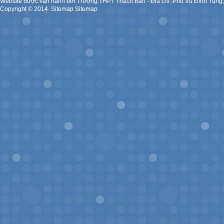
Website được vận hành bởi Trường THPT Thạch Bàn - Địa chỉ: Phố Vũ Đình Tụng
Copyright ©
2014
.
Sitemap
Sitemap