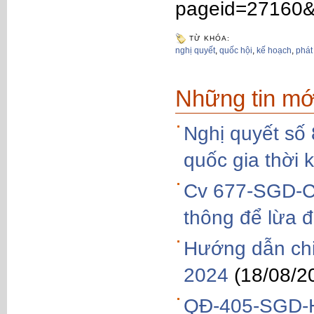
pageid=27160&
TỪ KHÓA:
nghị quyết
,
quốc hội
,
kế hoạch
,
phát 
Những tin mớ
Nghị quyết số
quốc gia thời
Cv 677-SGD-CT
thông để lừa đ
Hướng dẫn chi 
2024
(18/08/2
QĐ-405-SGD-H