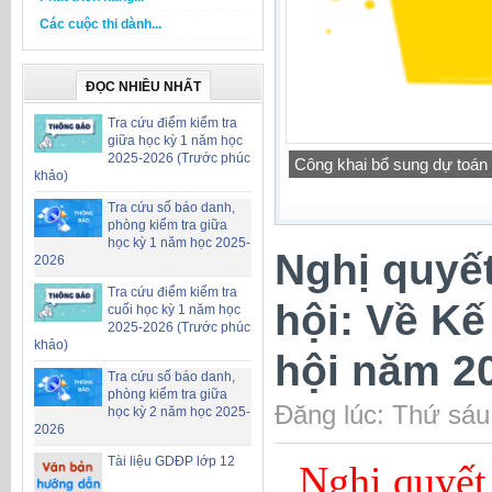
Các cuộc thi dành...
ĐỌC NHIỀU NHẤT
Tra cứu điểm kiểm tra
giữa học kỳ 1 năm học
Quyết định về việc công bố
2025-2026 (Trước phúc
năm 2026
khảo)
Tra cứu số báo danh,
phòng kiểm tra giữa
học kỳ 1 năm học 2025-
Nghị quyế
2026
Tra cứu điểm kiểm tra
hội: Về Kế
cuối học kỳ 1 năm học
2025-2026 (Trước phúc
khảo)
hội năm 2
Tra cứu số báo danh,
phòng kiểm tra giữa
Đăng lúc: Thứ sáu
học kỳ 2 năm học 2025-
2026
Tài liệu GDĐP lớp 12
Nghị quyết