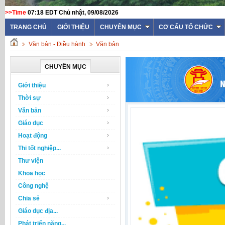
>>Time
07:18 EDT Chủ nhật, 09/08/2026
TRANG CHỦ
GIỚI THIỆU
CHUYÊN MỤC
CƠ CẤU TỔ CHỨC
Văn bản - Điều hành
Văn bản
CHUYÊN MỤC
Giới thiệu
Thời sự
Văn bản
Giáo dục
Hoạt động
Thi tốt nghiệp...
Thư viện
Khoa học
Công nghệ
Chia sẻ
Giáo dục địa...
Phát triển năng...