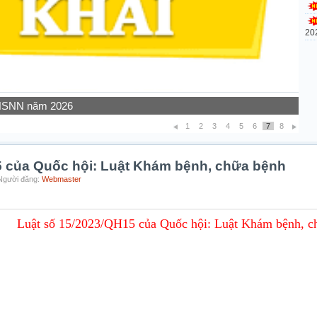
20
 NSNN năm 2026
1
2
3
4
5
6
7
8
5 của Quốc hội: Luật Khám bệnh, chữa bệnh
 Người đăng:
Webmaster
Luật số 15/2023/QH15 của Quốc hội: Luật Khám bệnh, c