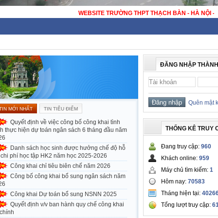
WEBSITE TRƯỜNG THPT THẠ
ĐĂNG NHẬP THÀNH
Quên mật 
TIN MỚI NHẤT
TIN TIÊU ĐIỂM
Quyết định về việc công bố công khai tình
THỐNG KÊ TRUY 
nh thực hiện dự toán ngân sách 6 tháng đầu năm
26
Đang truy cập:
960
Danh sách học sinh được hưởng chế độ hỗ
ợ chi phí học tập HK2 năm học 2025-2026
Khách online:
959
Công khai chỉ tiêu biên chế năm 2026
Máy chủ tìm kiếm:
1
Công bố công khai bổ sung ngân sách năm
Hôm nay:
70583
26
Tháng hiện tại:
4026
Công khai Dự toán bổ sung NSNN 2025
Quyết định v/v ban hành quy chế công khai
Tổng lượt truy cập:
6
 chính