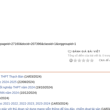
n/?pageid=27160&docid=207396&classid=1&orggroupid=1
ĐÁNH GIÁ BÀI VIẾT
Tổng số điểm của bài viết là: 0 tron
Click để 
ng THPT Thạch Bàn
(14/03/2024)
c 2024-2025
(22/08/2024)
 tốt nghiệp THPT năm 2024
(19/10/2024)
NSNN năm 2024
(10/12/2024)
3/2024)
học 2021-2022; 2022-2023; 2023-2024
(14/03/2024)
iác với thủ đoạn sử dụng mạng viễn thông để lừa đảo, chiếm đoạt tài sản
(14/03