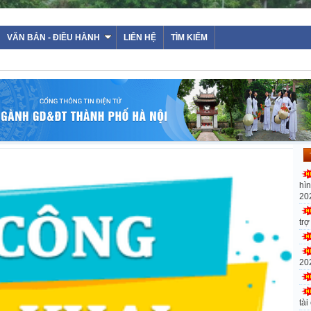
VĂN BẢN - ĐIỀU HÀNH
LIÊN HỆ
TÌM KIẾM
hì
20
tr
20
tài