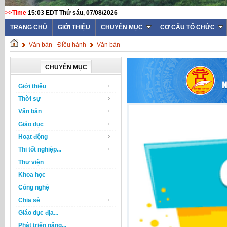
>>Time
15:03 EDT Thứ sáu, 07/08/2026
TRANG CHỦ
GIỚI THIỆU
CHUYÊN MỤC
CƠ CẤU TỔ CHỨC
Văn bản - Điều hành
Văn bản
CHUYÊN MỤC
Giới thiệu
Thời sự
Văn bản
Giáo dục
Hoạt động
Thi tốt nghiệp...
Thư viện
Khoa học
Công nghệ
Chia sẻ
Giáo dục địa...
Phát triển năng...