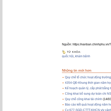
Nguồn: https://vanban.chinhphu.v
TỪ KHÓA:
quốc hội
,
khám bệnh
Những tin mới hơn
Quy chế tổ chức hoạt động trườ
4354-QĐ-Khung thời gian năm họ
Kế hoạch quản lý, cấp phát bằng
Công khai bổ sung dự toán chi 
Quy chế công khai tài chính
(14/0
Báo cáo kết quả hoạt động năm 
Cv 677-SGD-CTTT-KHCN v/v cảnh g