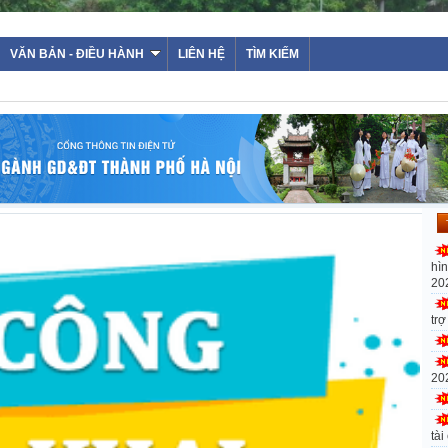
VĂN BẢN - ĐIỀU HÀNH
LIÊN HỆ
TÌM KIẾM
hì
20
tr
20
tài