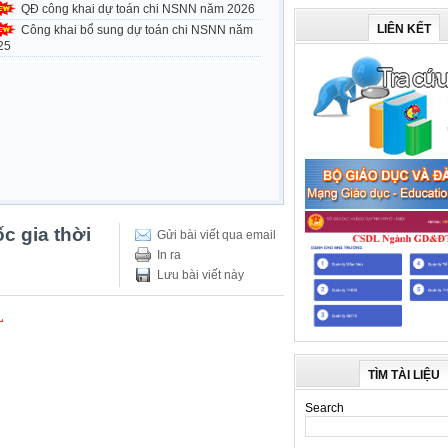
QĐ công khai dự toán chi NSNN năm 2026
LIÊN KẾT
Công khai bổ sung dự toán chi NSNN năm
25
c gia thời
Gửi bài viết qua email
In ra
Lưu bài viết này
L
TÌM TÀI LIỆU
Search