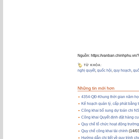
Nguồn: https://vanban.chinhphu.v
TỪ KHÓA:
nghị quyết
,
quốc hội
,
quy hoạch
,
quố
Những tin mới hơn
4354-QĐ-Khung thời gian năm họ
Kế hoạch quản lý, cấp phát bằng
Công khai bổ sung dự toán chi 
Công khai Quyết định đặt hàng c
Quy chế tổ chức hoạt động trườ
Quy chế công khai tài chính
(14/0
Hướng dẫn chi tiết về quy trình 