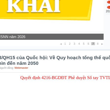
20
 NSNN năm 2026
1
2
3
4
5
6
7
8
3/QH15 của Quốc hội: Về Quy hoạch tổng thể quố
nhìn đến năm 2050
 Người đăng:
Webmaster
Quyết định 4216-BGDĐT Phê duyệt Sổ tay TVT