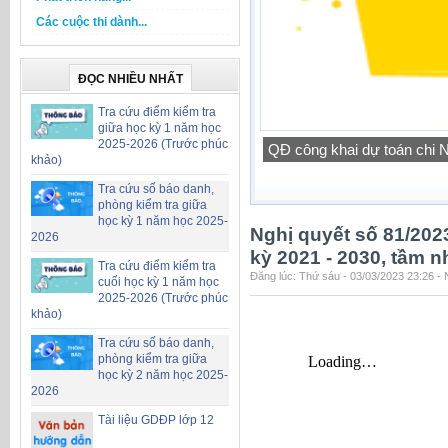
Các cuộc thi dành...
ĐỌC NHIỀU NHẤT
Tra cứu điểm kiểm tra
giữa học kỳ 1 năm học
2025-2026 (Trước phúc
QĐ công khai dự toán chi
khảo)
Tra cứu số báo danh,
phòng kiểm tra giữa
học kỳ 1 năm học 2025-
Nghị quyết số 81/202
2026
kỳ 2021 - 2030, tầm 
Tra cứu điểm kiểm tra
Đăng lúc: Thứ sáu - 03/03/2023 23:26 -
cuối học kỳ 1 năm học
2025-2026 (Trước phúc
khảo)
Tra cứu số báo danh,
phòng kiểm tra giữa
học kỳ 2 năm học 2025-
2026
Tài liệu GDĐP lớp 12