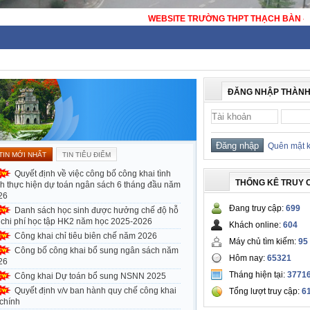
WEBSITE TRƯỜNG THPT THẠCH BÀN -
ĐĂNG NHẬP THÀNH
Quên mật 
TIN MỚI NHẤT
TIN TIÊU ĐIỂM
Quyết định về việc công bố công khai tình
THỐNG KÊ TRUY 
nh thực hiện dự toán ngân sách 6 tháng đầu năm
26
Đang truy cập:
699
Danh sách học sinh được hưởng chế độ hỗ
ợ chi phí học tập HK2 năm học 2025-2026
Khách online:
604
Công khai chỉ tiêu biên chế năm 2026
Máy chủ tìm kiếm:
95
Công bố công khai bổ sung ngân sách năm
Hôm nay:
65321
26
Tháng hiện tại:
3771
Công khai Dự toán bổ sung NSNN 2025
Quyết định v/v ban hành quy chế công khai
Tổng lượt truy cập:
6
 chính