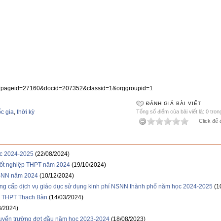
n/?pageid=27160&docid=207352&classid=1&orggroupid=1
ĐÁNH GIÁ BÀI VIẾT
c gia
,
thời kỳ
Tổng số điểm của bài viết là: 0 tron
Click để 
c 2024-2025
(22/08/2024)
 tốt nghiệp THPT năm 2024
(19/10/2024)
NSNN năm 2024
(10/12/2024)
ung cấp dịch vụ giáo dục sử dụng kinh phí NSNN thành phố năm học 2024-2025
(1
ng THPT Thạch Bàn
(14/03/2024)
3/2024)
chuyển trường đợt đầu năm học 2023-2024
(18/08/2023)