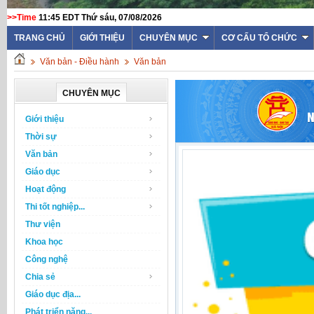
>>Time
11:45 EDT Thứ sáu, 07/08/2026
TRANG CHỦ
GIỚI THIỆU
CHUYÊN MỤC
CƠ CẤU TỔ CHỨC
Văn bản - Điều hành
Văn bản
CHUYÊN MỤC
Giới thiệu
Thời sự
Văn bản
Giáo dục
Hoạt động
Thi tốt nghiệp...
Thư viện
Khoa học
Công nghệ
Chia sẻ
Giáo dục địa...
Phát triển năng...