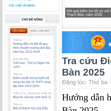
Các cuộc thi dành...
Tra cứu thông tin lớp học 
CHỦ ĐỀ NÓNG
TIÊU ĐIỂM
BÌNH LUẬN MỚI
Thời sự
Hướng dẫn chi tiết về quy
trình chuyển trường đợt đầu
năm học 2023-2024
Tra cứu Đi
Góc tâm hồn
Tuổi hoa - Thơ Lý Ngân Hà
12D1
Bàn 2025
Thời sự
Điểm chuẩn trúng tuyển bổ
Đăng lúc: Thứ ba 
sung vào lớp 10 THPT công
lập năm 2023-2024
Thầy cô ơi, chúng con muốn nói
Hướng dẫn h
Mùa hè của học sinh khối 11
Thời sự
Bàn 2025
Một số thành tích của thầy