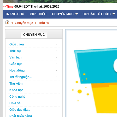
>>Time
09:04 EDT Thứ hai, 10/08/2026
TRANG CHỦ
GIỚI THIỆU
CHUYÊN MỤC
CƠ CẤU TỔ CHỨC
Chuyên mục
Thời sự
CHUYÊN MỤC
Giới thiệu
Thời sự
Văn bản
Giáo dục
Hoạt động
Thi tốt nghiệp...
Thư viện
Khoa học
Công nghệ
Chia sẻ
Giáo dục địa...
Phát triển năng...