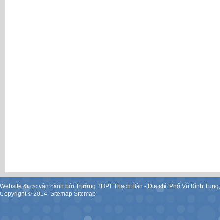
Website được vận hành bởi Trường THPT Thạch Bàn - Địa chỉ: Phố Vũ Đình Tụng
Copyright ©
2014
.
Sitemap
Sitemap